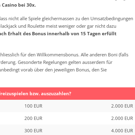
 Casino bei 30x.
dass nicht alle Spiele gleichermassen zu den Umsatzbedingungen
 Blackjack und Roulette meist weniger oder gar nicht dazu
h Erhalt des Bonus innerhalb von 15 Tagen erfüllt
iesslich für den Willkommensbonus. Alle anderen Boni (falls
rderung. Gesonderte Regelungen gelten ausserdem für
unbedingt vorab über den jeweiligen Bonus, den Sie
freizuspielen bzw. auszuzahlen?
100 EUR
2.000 EUR
200 EUR
2.000 EUR
300 EUR
4.000 EUR