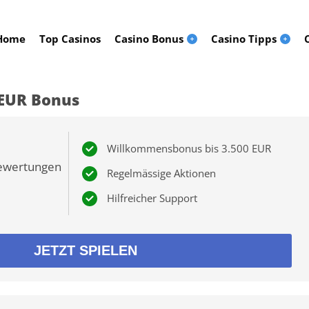
Home
Top Casinos
Casino Bonus
Casino Tipps
 EUR Bonus
Willkommensbonus bis 3.500 EUR
ewertungen
Regelmässige Aktionen
Hilfreicher Support
JETZT SPIELEN