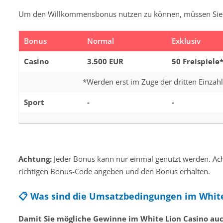
Um den Willkommensbonus nutzen zu können, müssen Sie
Bonus
Normal
Exklusiv
Casino
3.500 EUR
50 Freispiele
*Werden erst im Zuge der dritten Einzahl
Sport
-
-
Achtung:
Jeder Bonus kann nur einmal genutzt werden. Acht
richtigen Bonus-Code angeben und den Bonus erhalten.
📋 Was sind die Umsatzbedingungen im White
Damit Sie mögliche Gewinne im White Lion Casino au