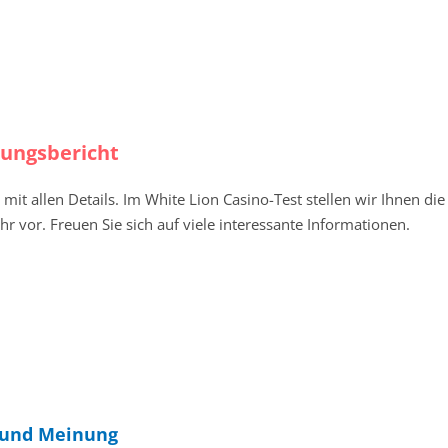
rungsbericht
t allen Details. Im White Lion Casino-Test stellen wir Ihnen die
 vor. Freuen Sie sich auf viele interessante Informationen.
g und Meinung