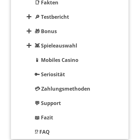
📑 Fakten
+
🔎 Testbericht
+
🎁 Bonus
+
👾 Spieleauswahl
📱 Mobiles Casino
🔑 Seriosität
💳 Zahlungsmethoden
💬 Support
📖 Fazit
⁉️ FAQ