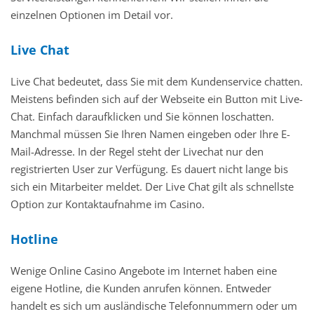
einzelnen Optionen im Detail vor.
Live Chat
Live Chat bedeutet, dass Sie mit dem Kundenservice chatten.
Meistens befinden sich auf der Webseite ein Button mit Live-
Chat. Einfach daraufklicken und Sie können loschatten.
Manchmal müssen Sie Ihren Namen eingeben oder Ihre E-
Mail-Adresse. In der Regel steht der Livechat nur den
registrierten User zur Verfügung. Es dauert nicht lange bis
sich ein Mitarbeiter meldet. Der Live Chat gilt als schnellste
Option zur Kontaktaufnahme im Casino.
Hotline
Wenige Online Casino Angebote im Internet haben eine
eigene Hotline, die Kunden anrufen können. Entweder
handelt es sich um ausländische Telefonnummern oder um