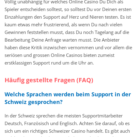
Völlig unabhängig für welches Online Casino Du Dich als
Spieler entscheiden solltest, so solltest Du vor Deinen ersten
Einzahlungen den Support auf Herz und Nieren testen. Es ist
kaum etwas mehr frustrierend, als wenn Du nach vielen
Gewinnen feststellen musst, dass Du noch Tagelang auf die
Bearbeitung Deine Anfrage warten musst. Die Anbieter
haben diese Kritik inzwischen vernommen und vor allem die
seriösen und grossen Online Casinos bieten zumeist
erstklassigen Support rund um die Uhr an.
Häufig gestellte Fragen (FAQ)
Welche Sprachen werden beim Support in der
Schweiz gesprochen?
In der Schweiz sprechen die meisten Supportmitarbeiter
Deutsch, Französisch und Englisch. Achten Sie darauf, ob es
sich um ein richtiges Schweizer Casino handelt. Es gibt auch