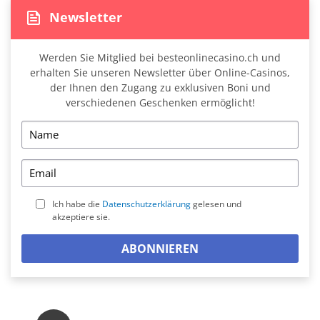
Newsletter
Werden Sie Mitglied bei besteonlinecasino.ch und
erhalten Sie unseren Newsletter über Online-Casinos,
der Ihnen den Zugang zu exklusiven Boni und
verschiedenen Geschenken ermöglicht!
Ich habe die
Datenschutzerklärung
gelesen und
akzeptiere sie.