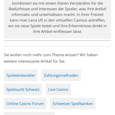
kombiniert sie mit einem klaren Verständnis für die
Bedürfnisse und Interessen der Spieler, was ihre Artikel
informativ und unterhaltsam macht. In ihrer Freizeit
kann man Lena oft in den virtuellen Casinos antreffen,
wo sie neue Spiele testet und ihre Erkenntnisse direkt in
ihre Artikel einfliessen lässt.
Sie wollen noch mehr zum Thema wissen? Wir haben
weitere interessante Artikel für Sie:
Spieleentwickler
Zahlungsmethoden
Spielsucht Schweiz
Live Casino
Online Casino Forum
Schweizer Spielbanken