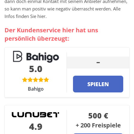
dann doch einmal Kontakt mit seinem Anbieter aufnehmen,
so kann man positiv wie negativ überrascht werden. Alle
Infos finden Sie hier.
Der Kundenservice hier hat uns
persönlich überzeugt:
–
5.0
SPIELEN
Bahigo
500 €
4.9
+ 200 Freispiele