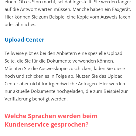
einen. Ob es Sinn macht, sei dahingestellt. Sie werden länger
auf die Antwort warten müssen. Manche haben ein Faxgerät.
Hier können Sie zum Beispiel eine Kopie vom Ausweis faxen
oder ähnliches.
Upload-Center
Teilweise gibt es bei den Anbietern eine spezielle Upload
Seite, die Sie für die Dokumente verwenden können.
Möchten Sie die Ausweiskopie zuschicken, laden Sie diese
hoch und schicken es in Folge ab. Nutzen Sie das Upload
Center aber nicht für irgendwelche Anfragen. Hier werden
nur aktuelle Dokumente hochgeladen, die zum Beispiel zur
Verifizierung benötigt werden.
Welche Sprachen werden beim
Kundenservice gesprochen?