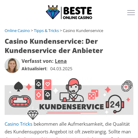
Home
Online Casino
Tipps & Tricks
Casino Kundenservice
Casino Kundenservice: Der
Top Casinos
Kundenservice der Anbieter
Casino Bonus
Verfasst von
:
Lena
Casino Tipps
Aktualisiert
:
04.03.2025
Casino Spiele
Gratis Spiele
Sportwetten
News
Casino Tricks
bekommen alle Aufmerksamkeit, die Qualität
des Kundensupports Angebot ist oft zweitrangig. Sollte man