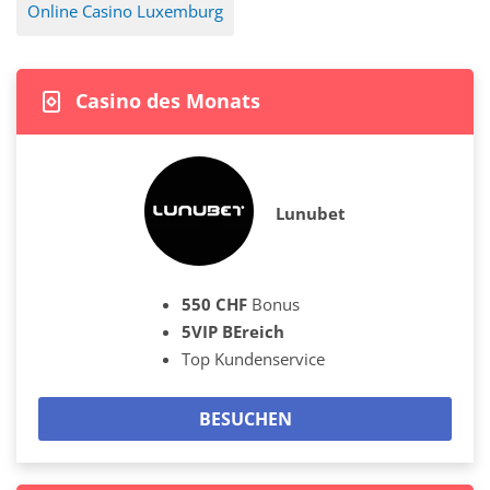
Online Casino Luxemburg
Casino des Monats
Lunubet
550 CHF
Bonus
5VIP BEreich
Top Kundenservice
BESUCHEN