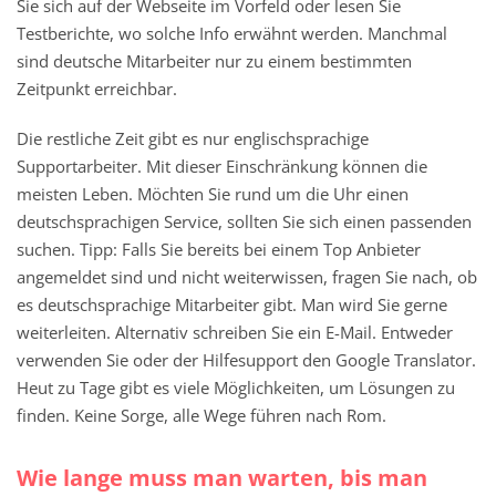
Sie sich auf der Webseite im Vorfeld oder lesen Sie
Testberichte, wo solche Info erwähnt werden. Manchmal
sind deutsche Mitarbeiter nur zu einem bestimmten
Zeitpunkt erreichbar.
Die restliche Zeit gibt es nur englischsprachige
Supportarbeiter. Mit dieser Einschränkung können die
meisten Leben. Möchten Sie rund um die Uhr einen
deutschsprachigen Service, sollten Sie sich einen passenden
suchen. Tipp: Falls Sie bereits bei einem Top Anbieter
angemeldet sind und nicht weiterwissen, fragen Sie nach, ob
es deutschsprachige Mitarbeiter gibt. Man wird Sie gerne
weiterleiten. Alternativ schreiben Sie ein E-Mail. Entweder
verwenden Sie oder der Hilfesupport den Google Translator.
Heut zu Tage gibt es viele Möglichkeiten, um Lösungen zu
finden. Keine Sorge, alle Wege führen nach Rom.
Wie lange muss man warten, bis man