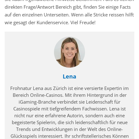
direkten Frage/Antwort Bereich gibt, finden Sie einige Facts
auf den einzelnen Unterseiten. Wenn alle Stricke reissen hilft
wie gesagt der Kundenservice. Viel Freude!
Lena
Frohnatur Lena aus Zürich ist eine versierte Expertin im
Bereich Online-Casinos. Mit ihrem Hintergrund in der
iGaming-Branche verbindet sie Leidenschaft für
Casinospiele mit tiefgreifendem Fachwissen. Lena ist
nicht nur eine erfahrene Autorin, sondern auch eine
begeisterte Spielerin, die sich leidenschaftlich für neue
Trends und Entwicklungen in der Welt des Online-
Glücksspiels interessiert. Ihr schriftstellerisches Können