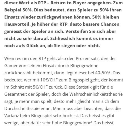
dieser Wert als RTP – Return to Player angegeben. Zum
Beispiel 50%. Dies bedeutet, dass Spieler zu 50% ihren
Einsatz wieder zurückgewinnen können. 50% bleiben
Hausvorteil. Je höher der RTP, desto bessere Chancen
geniesst der Spieler an sich. Versteifen Sie sich aber
nicht zu sehr darauf. Schliesslich kommt es immer
noch aufs Glück an, ob Sie siegen oder nicht.
Wenn es um den RTP geht, also den Prozentsatz, den der
Gamer von seinem Einsatz durch Bingogewinne
zurückbezahlt bekommt, dann liegt dieser bei 40-50%. Das
bedeutet, wer mit 10€/CHF zum Bingospiel geht, der kommt
im Schnitt mit 5€/CHF zurück. Diese Statistik gilt für die
Gesamtheit der Spieler, doch die Wahrscheinlichkeitstheorie
sagt, je mehr man spielt, desto mehr gleicht man sich dem
Durchschnittsspieler an. Man muss aber beachten, dass die
Varianz beim Bingospiel sehr hoch ist. Das heisst es gibt
wenige, aber dafür sehr hohe Bingogewinne! Das heisst,