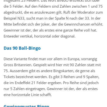
insgesamt 25 Feldern. Das Wort BINGO erstreckt sich über
die 5 Felder. Auf den Feldern sind Zahlen zwischen 1 und 75
abgedruckt, die es anzukreuzen gilt. Ruft der Moderator zum
Beispiel N33, sucht man in der Spalte N nach der 33. In der
Mitte befindet sich der Joker, der die Gewinnchancen erhöht.
Gewinner ist der, der als erstes eine ganze Reihe voll hat.
Entweder vertikal, horizontal oder diagonal.
Das 90 Ball-Bingo
Diese Variante findet man vor allem in Europa, vorrangig
Gross Britannien. Gespielt wird hier mit 90 Zahlen statt mit
75. Ausserdem gibt es andere Bingokarten, de gerne als
Tickets bezeichnet werden. Es gibt 3 Reihen und 9 Spalten,
die im Endeffekt 21 Felder ergeben. Pro Reihe sind jedoch
nur 5 Zahlen eingetragen. Gewinner ist der, der als erstes
eine horizontale Linie schafft.
Gewinnmuster Bingo