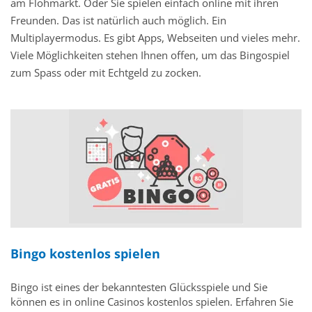
am Flohmarkt. Oder Sie spielen einfach online mit ihren
Freunden. Das ist natürlich auch möglich. Ein
Multiplayermodus. Es gibt Apps, Webseiten und vieles mehr.
Viele Möglichkeiten stehen Ihnen offen, um das Bingospiel
zum Spass oder mit Echtgeld zu zocken.
Bingo kostenlos spielen
Bingo ist eines der bekanntesten Glücksspiele und Sie
können es in online Casinos kostenlos spielen. Erfahren Sie