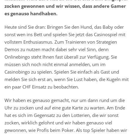
zocken gewonnen und wir wissen, dass andere Gamer
es genauso handhaben.
Heute sind Sie dran: Bringen Sie den Hund, das Baby oder
sonst wen ins Bett und spielen Sie jetzt das Casinospiel mit
vollstem Enthusiasmus. Zum Trainieren von Strategien
Demos zu nutzen macht dabei sehr viel Sinn, denn
Onlinebingo steht Ihnen fast überall zur Verfügung. Sie
müssen sich noch nicht einmal anmelden, um im
Casinobingo zu spielen. Spielen Sie einfach als Gast und
melden Sie sich erst an, wenn Sie Lust haben, die Kugeln mit
ein paar CHF Einsatz zu beobachten.
Wir haben es genauso gemacht, nur um dann rund um die
Uhr zu zocken und auf eine gute Karte zu warten. Am Ende
hat es sich im Gegensatz zu den Lotterien, die wir sonst
zocken, wirklich gelohnt und wir haben genauso viel
gewonnen, wie Profis beim Poker. Als top Spieler haben wir