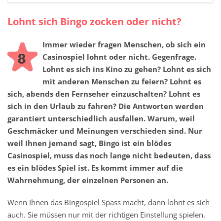
Lohnt sich Bingo zocken oder nicht?
Immer wieder fragen Menschen, ob sich ein
Casinospiel lohnt oder nicht. Gegenfrage.
Lohnt es sich ins Kino zu gehen? Lohnt es sich
mit anderen Menschen zu feiern? Lohnt es
sich, abends den Fernseher einzuschalten? Lohnt es
sich in den Urlaub zu fahren? Die Antworten werden
garantiert unterschiedlich ausfallen. Warum, weil
Geschmäcker und Meinungen verschieden sind. Nur
weil Ihnen jemand sagt, Bingo ist ein blödes
Casinospiel, muss das noch lange nicht bedeuten, dass
es ein blödes Spiel ist. Es kommt immer auf die
Wahrnehmung, der einzelnen Personen an.
Wenn Ihnen das Bingospiel Spass macht, dann lohnt es sich
auch. Sie müssen nur mit der richtigen Einstellung spielen.