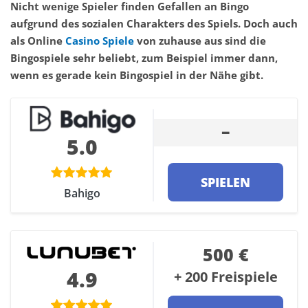
Nicht wenige Spieler finden Gefallen an Bingo
aufgrund des sozialen Charakters des Spiels. Doch auch
als Online
Casino Spiele
von zuhause aus sind die
Bingospiele sehr beliebt, zum Beispiel immer dann,
wenn es gerade kein Bingospiel in der Nähe gibt.
–
5.0
SPIELEN
Bahigo
500 €
4.9
+ 200 Freispiele