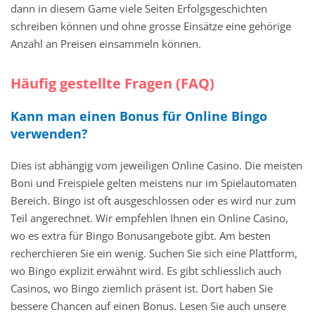
dann in diesem Game viele Seiten Erfolgsgeschichten
schreiben können und ohne grosse Einsätze eine gehörige
Anzahl an Preisen einsammeln können.
Häufig gestellte Fragen (FAQ)
Kann man einen Bonus für Online Bingo
verwenden?
Dies ist abhängig vom jeweiligen Online Casino. Die meisten
Boni und Freispiele gelten meistens nur im Spielautomaten
Bereich. Bingo ist oft ausgeschlossen oder es wird nur zum
Teil angerechnet. Wir empfehlen Ihnen ein Online Casino,
wo es extra für Bingo Bonusangebote gibt. Am besten
recherchieren Sie ein wenig. Suchen Sie sich eine Plattform,
wo Bingo explizit erwähnt wird. Es gibt schliesslich auch
Casinos, wo Bingo ziemlich präsent ist. Dort haben Sie
bessere Chancen auf einen Bonus. Lesen Sie auch unsere