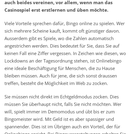
auch beides vereinen, vor allem, wenn man das
Casinospiel erst erstlernen und üben möchte.
Viele Vorteile sprechen dafür, Bingo online zu spielen. Wer
sich mehrere Scheine kauft, kommt oft günstiger davon.
Ausserdem gibt es Spiele, wo die Zahlen automatisch
angestrichen werden. Dies bedeutet für Sie, dass Sie auf
keinen Fall eine Ziffer vergessen. In Zeichen wie diesen, wo
Lockdowns an der Tagesordnung stehen, ist Onlinebingo
eine ideale Beschäftigung für Menschen, die zu Hause
bleiben müssen. Auch für jene, die sich sonst draussen
treffen, besteht die Möglichkeit im Web zu zocken.
Sie müssen nicht direkt im Echtgeldmodus zocken. Dies
müssen Sie überhaupt nicht, falls Sie nicht möchten. Wer
will, spielt immer im Demomodus und übt bis er zum
Bingomeister wird. Mit Geld ist es aber spassiger und
spannender. Dies ist im Übrigen auch ein Vorteil, der für