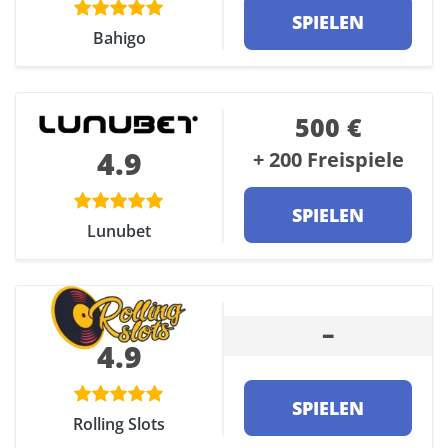
SPIELEN
Bahigo
500 €
4.9
+ 200 Freispiele
SPIELEN
Lunubet
–
4.9
SPIELEN
Rolling Slots