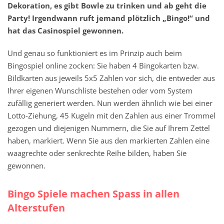
Dekoration, es gibt Bowle zu trinken und ab geht die
Party! Irgendwann ruft jemand plötzlich „Bingo!“ und
hat das Casinospiel gewonnen.
Und genau so funktioniert es im Prinzip auch beim
Bingospiel online zocken: Sie haben 4 Bingokarten bzw.
Bildkarten aus jeweils 5x5 Zahlen vor sich, die entweder aus
Ihrer eigenen Wunschliste bestehen oder vom System
zufällig generiert werden. Nun werden ähnlich wie bei einer
Lotto-Ziehung, 45 Kugeln mit den Zahlen aus einer Trommel
gezogen und diejenigen Nummern, die Sie auf Ihrem Zettel
haben, markiert. Wenn Sie aus den markierten Zahlen eine
waagrechte oder senkrechte Reihe bilden, haben Sie
gewonnen.
Bingo Spiele machen Spass in allen
Alterstufen