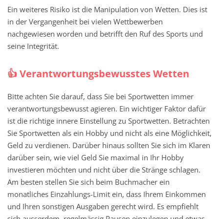
Ein weiteres Risiko ist die Manipulation von Wetten. Dies ist
in der Vergangenheit bei vielen Wettbewerben
nachgewiesen worden und betrifft den Ruf des Sports und
seine Integrität.
👍 Verantwortungsbewusstes Wetten
Bitte achten Sie darauf, dass Sie bei Sportwetten immer
verantwortungsbewusst agieren. Ein wichtiger Faktor dafür
ist die richtige innere Einstellung zu Sportwetten. Betrachten
Sie Sportwetten als ein Hobby und nicht als eine Möglichkeit,
Geld zu verdienen. Darüber hinaus sollten Sie sich im Klaren
darüber sein, wie viel Geld Sie maximal in Ihr Hobby
investieren möchten und nicht über die Stränge schlagen.
Am besten stellen Sie sich beim Buchmacher ein
monatliches Einzahlungs-Limit ein, dass Ihrem Einkommen
und Ihren sonstigen Ausgaben gerecht wird. Es empfiehlt
sich ausserdem, regelmässig Pausen einzulegen und etwas