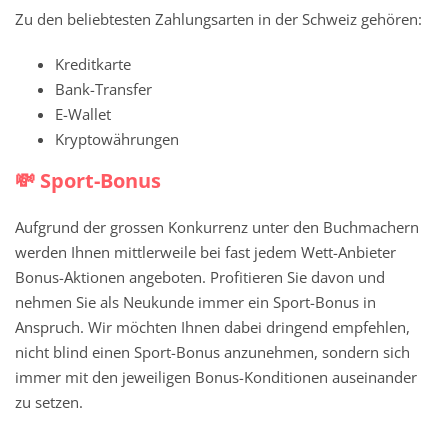
Zu den beliebtesten Zahlungsarten in der Schweiz gehören:
Kreditkarte
Bank-Transfer
E-Wallet
Kryptowährungen
💸 Sport-Bonus
Aufgrund der grossen Konkurrenz unter den Buchmachern
werden Ihnen mittlerweile bei fast jedem Wett-Anbieter
Bonus-Aktionen angeboten. Profitieren Sie davon und
nehmen Sie als Neukunde immer ein Sport-Bonus in
Anspruch. Wir möchten Ihnen dabei dringend empfehlen,
nicht blind einen Sport-Bonus anzunehmen, sondern sich
immer mit den jeweiligen Bonus-Konditionen auseinander
zu setzen.