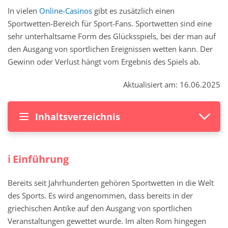
In vielen
Online-Casinos
gibt es zusätzlich einen
Sportwetten-Bereich für Sport-Fans. Sportwetten sind eine
sehr unterhaltsame Form des Glücksspiels, bei der man auf
den Ausgang von sportlichen Ereignissen wetten kann. Der
Gewinn oder Verlust hängt vom Ergebnis des Spiels ab.
Aktualisiert am: 16.06.2025
Inhaltsverzeichnis
ℹ️ Einführung
Bereits seit Jahrhunderten gehören Sportwetten in die Welt
des Sports. Es wird angenommen, dass bereits in der
griechischen Antike auf den Ausgang von sportlichen
Veranstaltungen gewettet wurde. Im alten Rom hingegen