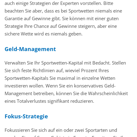
auch einige Strategien der Experten vorstellen. Bitte
beachten Sie aber, dass es bei Sportwetten niemals eine
Garantie auf Gewinne gibt. Sie können mit einer guten
Strategie Ihre Chance auf Gewinne steigern, aber eine
sichere Wette wird es niemals geben.
Geld-Management
Verwalten Sie Ihr Sportwetten-Kapital mit Bedacht. Stellen
Sie sich feste Richtlinien auf, wieviel Prozent Ihres
Sportwetten-Kapitals Sie maximal in einzelne Wetten
investieren wollen. Wenn Sie ein konservatives Geld-
Management betreiben, können Sie die Wahrscheinlichkeit
eines Totalverlustes signifikant reduzieren.
Fokus-Strategie
Fokussieren Sie sich auf ein oder zwei Sportarten und