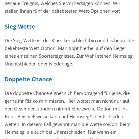
genaue Ereignis, welches Sie vorhersagen können. Wir
stellen Ihnen fünf der beliebtesten Wett-Optionen vor:
Sieg-Wette
Die Sieg-Wette ist der Klassiker schlechthin und bis heute die
beliebteste Wett-Option. Man tippt hierbei auf den Sieger
eines einzelnen Sportereignisses. Zur Wahl stehen Heimsieg,
Unentschieden oder Niederlage.
Doppelte Chance
Die doppelte Chance eignet sich hervorragend für jene, die
gerne ihr Risiko minimieren. Hier wettet man nicht nur auf
den Gewinner, sondern nimmt eine zweite Option mit ins
Boot. Beispielsweise kann auf Heimsieg/Unentschieden
wetten. In diesem Fall gewinnt man die Wette sowohl beim
Heimsieg, als auch bei Unentschieden. Nur wenn ein