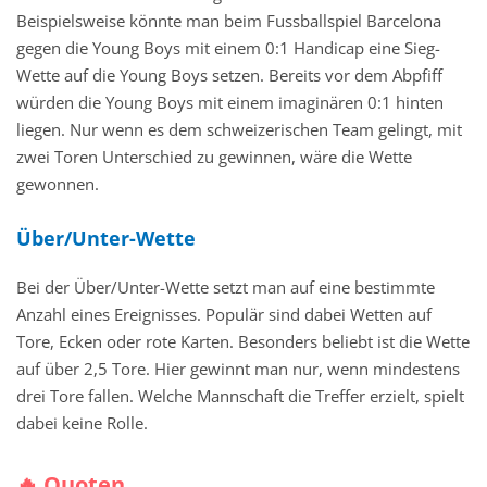
Beispielsweise könnte man beim Fussballspiel Barcelona
gegen die Young Boys mit einem 0:1 Handicap eine Sieg-
Wette auf die Young Boys setzen. Bereits vor dem Abpfiff
würden die Young Boys mit einem imaginären 0:1 hinten
liegen. Nur wenn es dem schweizerischen Team gelingt, mit
zwei Toren Unterschied zu gewinnen, wäre die Wette
gewonnen.
Über/Unter-Wette
Bei der Über/Unter-Wette setzt man auf eine bestimmte
Anzahl eines Ereignisses. Populär sind dabei Wetten auf
Tore, Ecken oder rote Karten. Besonders beliebt ist die Wette
auf über 2,5 Tore. Hier gewinnt man nur, wenn mindestens
drei Tore fallen. Welche Mannschaft die Treffer erzielt, spielt
dabei keine Rolle.
🔥 Quoten