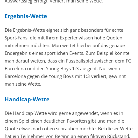
Auswärtssieg erfolgt, verliert man seine Wette.
Ergebnis-Wette
Die Ergebnis-Wette eignet sich ganz besonders für echte
Sport-Fans, die mit Ihrem Expertenwissen hohe Quoten
mitnehmen möchten. Man wettet hierbei auf das genaue
Endergebnis eines sportlichen Events. Zum Beispiel könnte
man darauf wetten, dass ein Fussballspiel zwischen dem FC
Barcelona und den Young Boys 1:3 ausgeht. Nur wenn
Barcelona gegen die Young Boys mit 1:3 verliert, gewinnt
man seine Wette.
Handicap-Wette
Die Handicap-Wette wird gerne angewendet, wenn es in
einem Spiel einen deutlichen Favoriten gibt und man die
Quote etwas nach oben schrauben möchte. Bei dieser Wette
hat ein Teilnehmer von Beginn an einen fiktiven Rückstand.