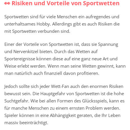
👀 Risiken und Vorteile von Sportwetten
Sportwetten sind für viele Menschen ein aufregendes und
unterhaltsames Hobby. Allerdings gibt es auch Risiken die
mit Sportwetten verbunden sind.
Einer der Vorteile von Sportwetten ist, dass sie Spannung
und Nervenkitzel bieten. Durch das Wetten auf
Sportereignisse können diese auf eine ganz neue Art und
Weise erlebt werden. Wenn man seine Wetten gewinnt, kann
man natürlich auch finanziell davon profitieren.
Jedoch sollte sich jeder Wett-Fan auch den enormen Risiken
bewusst sein. Die Hauptgefahr von Sportwetten ist die hohe
Suchtgefahr. Wie bei allen Formen des Glücksspiels, kann es
für manche Menschen zu einem ernsten Problem werden.
Spieler können in eine Abhängigkeit geraten, die Ihr Leben
massiv beeinträchtigt.