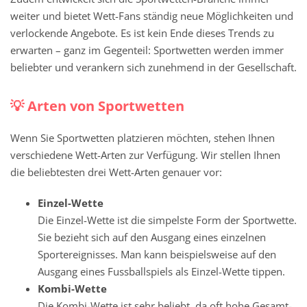
weiter und bietet Wett-Fans ständig neue Möglichkeiten und
verlockende Angebote. Es ist kein Ende dieses Trends zu
erwarten – ganz im Gegenteil: Sportwetten werden immer
beliebter und verankern sich zunehmend in der Gesellschaft.
💡 Arten von Sportwetten
Wenn Sie Sportwetten platzieren möchten, stehen Ihnen
verschiedene Wett-Arten zur Verfügung. Wir stellen Ihnen
die beliebtesten drei Wett-Arten genauer vor:
Einzel-Wette
Die Einzel-Wette ist die simpelste Form der Sportwette.
Sie bezieht sich auf den Ausgang eines einzelnen
Sportereignisses. Man kann beispielsweise auf den
Ausgang eines Fussballspiels als Einzel-Wette tippen.
Kombi-Wette
Die Kombi-Wette ist sehr beliebt, da oft hohe Gesamt-