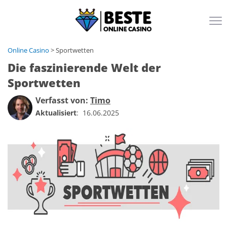
Home
Online Casino
Sportwetten
Die faszinierende Welt der
Top Casinos
Sportwetten
Casino Bonus
Verfasst von
:
Timo
Casino Tipps
Aktualisiert
:
16.06.2025
Casino Spiele
Gratis Spiele
Sportwetten
News