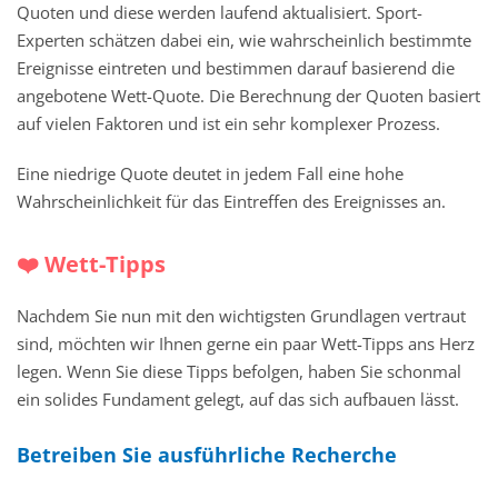
Quoten und diese werden laufend aktualisiert. Sport-
Experten schätzen dabei ein, wie wahrscheinlich bestimmte
Ereignisse eintreten und bestimmen darauf basierend die
angebotene Wett-Quote. Die Berechnung der Quoten basiert
auf vielen Faktoren und ist ein sehr komplexer Prozess.
Eine niedrige Quote deutet in jedem Fall eine hohe
Wahrscheinlichkeit für das Eintreffen des Ereignisses an.
❤️ Wett-Tipps
Nachdem Sie nun mit den wichtigsten Grundlagen vertraut
sind, möchten wir Ihnen gerne ein paar Wett-Tipps ans Herz
legen. Wenn Sie diese Tipps befolgen, haben Sie schonmal
ein solides Fundament gelegt, auf das sich aufbauen lässt.
Betreiben Sie ausführliche Recherche