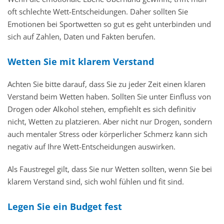
oft schlechte Wett-Entscheidungen. Daher sollten Sie
Emotionen bei Sportwetten so gut es geht unterbinden und
sich auf Zahlen, Daten und Fakten berufen.
Wetten Sie mit klarem Verstand
Achten Sie bitte darauf, dass Sie zu jeder Zeit einen klaren
Verstand beim Wetten haben. Sollten Sie unter Einfluss von
Drogen oder Alkohol stehen, empfiehlt es sich definitiv
nicht, Wetten zu platzieren. Aber nicht nur Drogen, sondern
auch mentaler Stress oder körperlicher Schmerz kann sich
negativ auf Ihre Wett-Entscheidungen auswirken.
Als Faustregel gilt, dass Sie nur Wetten sollten, wenn Sie bei
klarem Verstand sind, sich wohl fühlen und fit sind.
Legen Sie ein Budget fest