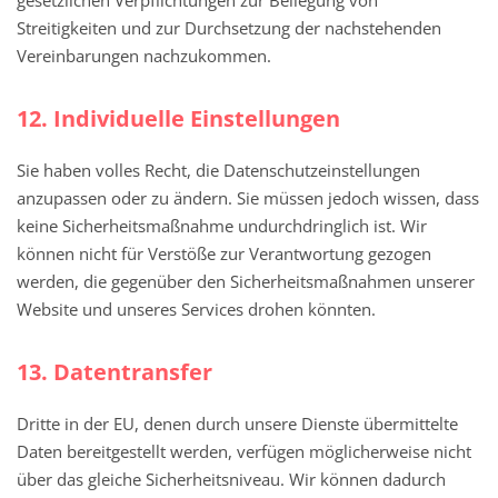
gesetzlichen Verpflichtungen zur Beilegung von
Streitigkeiten und zur Durchsetzung der nachstehenden
Vereinbarungen nachzukommen.
12. Individuelle Einstellungen
Sie haben volles Recht, die Datenschutzeinstellungen
anzupassen oder zu ändern. Sie müssen jedoch wissen, dass
keine Sicherheitsmaßnahme undurchdringlich ist. Wir
können nicht für Verstöße zur Verantwortung gezogen
werden, die gegenüber den Sicherheitsmaßnahmen unserer
Website und unseres Services drohen könnten.
13. Datentransfer
Dritte in der EU, denen durch unsere Dienste übermittelte
Daten bereitgestellt werden, verfügen möglicherweise nicht
über das gleiche Sicherheitsniveau. Wir können dadurch