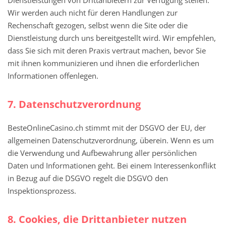
Dienstleistungen von Drittanbietern zur Verfügung stellen.
Wir werden auch nicht für deren Handlungen zur
Rechenschaft gezogen, selbst wenn die Site oder die
Dienstleistung durch uns bereitgestellt wird. Wir empfehlen,
dass Sie sich mit deren Praxis vertraut machen, bevor Sie
mit ihnen kommunizieren und ihnen die erforderlichen
Informationen offenlegen.
7. Datenschutzverordnung
BesteOnlineCasino.ch stimmt mit der DSGVO der EU, der
allgemeinen Datenschutzverordnung, überein. Wenn es um
die Verwendung und Aufbewahrung aller persönlichen
Daten und Informationen geht. Bei einem Interessenkonflikt
in Bezug auf die DSGVO regelt die DSGVO den
Inspektionsprozess.
8. Cookies, die Drittanbieter nutzen