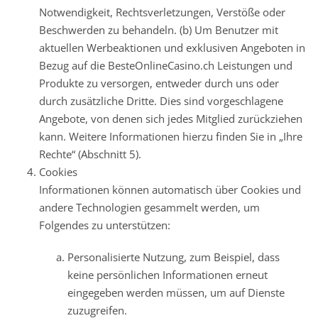
Notwendigkeit, Rechtsverletzungen, Verstöße oder
Beschwerden zu behandeln. (b) Um Benutzer mit
aktuellen Werbeaktionen und exklusiven Angeboten in
Bezug auf die BesteOnlineCasino.ch Leistungen und
Produkte zu versorgen, entweder durch uns oder
durch zusätzliche Dritte. Dies sind vorgeschlagene
Angebote, von denen sich jedes Mitglied zurückziehen
kann. Weitere Informationen hierzu finden Sie in „Ihre
Rechte“ (Abschnitt 5).
Cookies
Informationen können automatisch über Cookies und
andere Technologien gesammelt werden, um
Folgendes zu unterstützen:
Personalisierte Nutzung, zum Beispiel, dass
keine persönlichen Informationen erneut
eingegeben werden müssen, um auf Dienste
zuzugreifen.