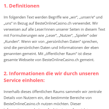
1. Definitionen
Im folgenden Text werden Begriffe wie „wir“, „unser/e“ und
„uns“ in Bezug auf BesteOnlineCasino.ch verwendet. Wir
verweisen auf alle Leser/innen unserer Seiten in diesem Text
mit Formulierungen wie „Leser“, „Nutzer“, „Spieler“ oder
„Kunden“. Wenn wir von „persönlichen Daten“ sprechen,
sind die persönlichen Daten und Informationen der eben
genannten gemeint. Mit „öffentlicher Raum“ ist diese
gesamte Webseite von BesteOnlineCasino.ch gemeint.
2. Informationen die wir durch unseren
Service einholen:
Innerhalb dieses öffentlichen Raums sammeln wir zentrale
Details von Nutzern ein, die bestimmte Bereiche von
BesteOnlineCasino.ch nutzen möchten. Dieser