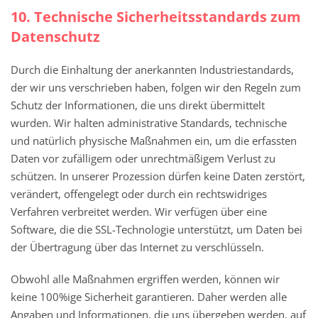
10. Technische Sicherheitsstandards zum
Datenschutz
Durch die Einhaltung der anerkannten Industriestandards,
der wir uns verschrieben haben, folgen wir den Regeln zum
Schutz der Informationen, die uns direkt übermittelt
wurden. Wir halten administrative Standards, technische
und natürlich physische Maßnahmen ein, um die erfassten
Daten vor zufälligem oder unrechtmäßigem Verlust zu
schützen. In unserer Prozession dürfen keine Daten zerstört,
verändert, offengelegt oder durch ein rechtswidriges
Verfahren verbreitet werden. Wir verfügen über eine
Software, die die SSL-Technologie unterstützt, um Daten bei
der Übertragung über das Internet zu verschlüsseln.
Obwohl alle Maßnahmen ergriffen werden, können wir
keine 100%ige Sicherheit garantieren. Daher werden alle
Angaben und Informationen, die uns übergeben werden, auf