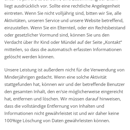
liegt ausdrücklich vor. Sollte eine rechtliche Angelegenheit
eintreten. Wenn Sie nicht volljährig sind, bitten wir Sie, alle
Aktivitäten, unseren Service und unsere Website betreffend,
einzustellen. Wenn Sie ein Elternteil, oder ein Rechtsbeistand
oder gesetzlicher Vormund sind, können Sie uns den
Verdacht über Ihr Kind oder Mündel auf der Seite „Kontakt“
mitteilen, so dass die automatisch erfassten Informationen
gelöscht werden können.
Unsere Leistung ist außerdem nicht für die Verwendung von
Minderjährigen gedacht. Wenn eine solche Aktivität
stattgefunden hat, können wir und der betreffende Benutzer
den gesamten Inhalt, den er/sie möglicherweise eingereicht
hat, entfernen und löschen. Wir müssen darauf hinweisen,
dass die vollständige Entfernung von Inhalten und
Informationen nicht gewährleistet ist und wir daher keine
100%ige Löschung von Daten gewährleisten können.