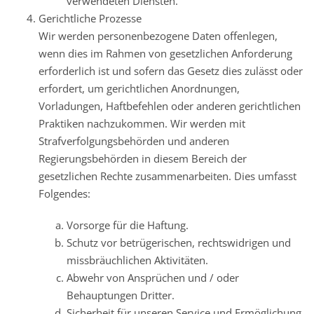
verwendeten Diensten.
Gerichtliche Prozesse
Wir werden personenbezogene Daten offenlegen,
wenn dies im Rahmen von gesetzlichen Anforderung
erforderlich ist und sofern das Gesetz dies zulässt oder
erfordert, um gerichtlichen Anordnungen,
Vorladungen, Haftbefehlen oder anderen gerichtlichen
Praktiken nachzukommen. Wir werden mit
Strafverfolgungsbehörden und anderen
Regierungsbehörden in diesem Bereich der
gesetzlichen Rechte zusammenarbeiten. Dies umfasst
Folgendes:
Vorsorge für die Haftung.
Schutz vor betrügerischen, rechtswidrigen und
missbräuchlichen Aktivitäten.
Abwehr von Ansprüchen und / oder
Behauptungen Dritter.
Sicherheit für unseren Service und Ermöglichung