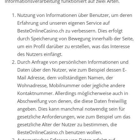
Informationsverarbeitung funktioniert auf zwei Arten.
Nutzung von Informationen über Benutzer, um deren
Erfahrung und unseren eigenen Service auf
BesteOnlineCasino.ch zu verbessern. Dies erfolgt
durch Speicherung von Bewegung innerhalb der Seite,
um ein Profil darüber zu erstellen, was das Interesse
des Nutzers einfängt.
Durch Anfrage von persönlichen Informationen und
Daten über den Nutzer, wie zum Beispiel dessen E-
Mail Adresse, dem vollständigen Namen, der
Wohnadresse, Mobilnummer oder jegliche andere
Kontaktnummer. Allerdings möglicherweise auch in
Abschweifung von denen, die diese Daten freiwillig
angeben. Dies kann manchmal notwendig sein für
gesetzliche Anforderungen, wie zum Beispiel um das
gesetzliche Alter der Nutzer zu bestimmen, die
BesteOnlineCasino.ch benutzen wollen.