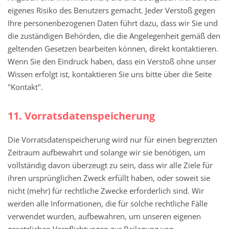
eigenes Risiko des Benutzers gemacht. Jeder Verstoß gegen
Ihre personenbezogenen Daten führt dazu, dass wir Sie und
die zuständigen Behörden, die die Angelegenheit gemäß den
geltenden Gesetzen bearbeiten können, direkt kontaktieren.
Wenn Sie den Eindruck haben, dass ein Verstoß ohne unser
Wissen erfolgt ist, kontaktieren Sie uns bitte über die Seite
"Kontakt".
11. Vorratsdatenspeicherung
Die Vorratsdatenspeicherung wird nur für einen begrenzten
Zeitraum aufbewahrt und solange wir sie benötigen, um
vollständig davon überzeugt zu sein, dass wir alle Ziele für
ihren ursprünglichen Zweck erfüllt haben, oder soweit sie
nicht (mehr) für rechtliche Zwecke erforderlich sind. Wir
werden alle Informationen, die für solche rechtliche Fälle
verwendet wurden, aufbewahren, um unseren eigenen