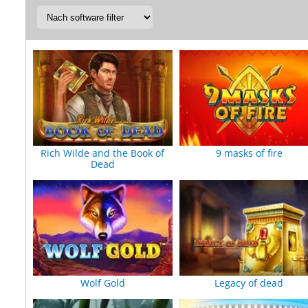
Rich Wilde and the Book of
9 masks of fire
Dead
Wolf Gold
Legacy of dead