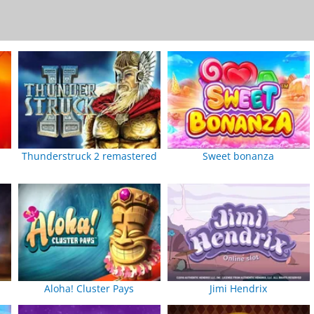
Thunderstruck 2 remastered
Sweet bonanza
Aloha! Cluster Pays
Jimi Hendrix