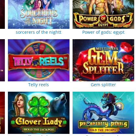
sorcerers of the nightt
Power of gods: egypt
Telly reels
Gem splitter