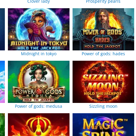
Clover lady
Prosperity pearls
Midnight in tokyo
Power of gods: hades
Power of gods: medusa
Sizzling moon