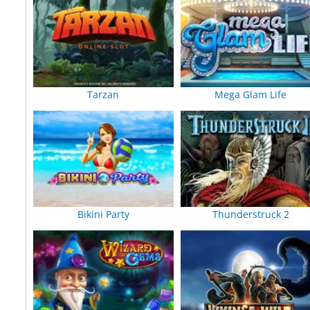
Tarzan
Mega Glam Life
Bikini Party
Thunderstruck 2