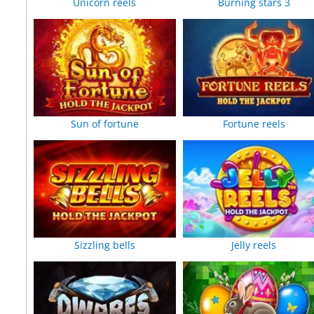
Unicorn reels
Burning stars 3
Sun of fortune
Fortune reels
Sizzling bells
Jelly reels