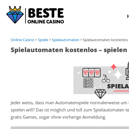
Online Casino
Spiele
Spielautomaten
Spielautomaten kostenlos 
Spielautomaten kostenlos – spiele
Jeder weiss, dass man Automatenspiele normalerweise um 
spielen will? Das ist möglich und toll zum Spielautomaten t
gratis Games, sogar ohne vorherige Anmeldung.