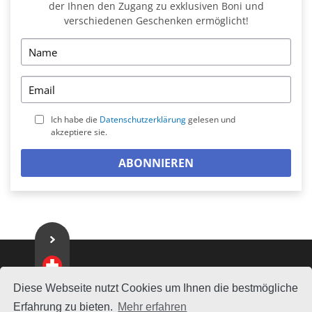
der Ihnen den Zugang zu exklusiven Boni und
verschiedenen Geschenken ermöglicht!
Ich habe die
Datenschutzerklärung
gelesen und
akzeptiere sie.
Diese Webseite nutzt Cookies um Ihnen die bestmögliche
Erfahrung zu bieten.
Mehr erfahren