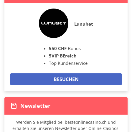
Lunubet
550 CHF
Bonus
5VIP BEreich
Top Kundenservice
BESUCHEN
Newsletter
Werden Sie Mitglied bei besteonlinecasino.ch und
erhalten Sie unseren Newsletter über Online-Casinos,