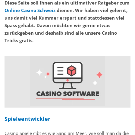
Diese Seite soll Ihnen als ein ultimativer Ratgeber zum
Online Casino Schweiz
dienen. Wir haben viel gelernt,
uns damit viel Kummer erspart und stattdessen viel
Spass gehabt. Davon möchten wir gerne etwas
zurückgeben und deshalb sind alle unsere Casino
Tricks gratis.
Spieleentwickler
Casino Spiele gibt es wie Sand am Meer, wie soll man da die