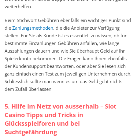
weiterhelfen.
Beim Stichwort Gebühren ebenfalls ein wichtiger Punkt sind
die
Zahlungsmethoden
, die die Anbieter zur Verfügung
stellen. Für Sie als Kunde ist es essentiell zu wissen, ob für
bestimmte Einzahlungen Gebühren anfallen, wie lange
Auszahlungen dauern und wie Sie überhaupt Geld auf Ihr
Spielerkonto bekommen. Die Fragen kann Ihnen ebenfalls
der Kundensupport beantworten, oder aber Sie lesen sich
ganz einfach einen Test zum jeweiligen Unternehmen durch.
Schliesslich sollte man wenn es um das Geld geht nichts
dem Zufall überlassen.
5. Hilfe im Netz von ausserhalb – Slot
Casino Tipps und Tricks in
Glücksspielforen und bei
Suchtgefährdung