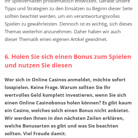
Ihr Spielverhalten problematisch entwickelt. Gerade unsere
Tipps und Strategien zu den Einsätzen zu Beginn dieser Seite
sollten beachtet werden, um ein verantwortungsvolles
Spielen zu gewährleisten. Dennoch ist es wichtig, sich dieses
Themas weiterhin anzunehmen. Daher haben wir auch
dieser Thematik einen eigenen Artikel gewidmet.
6. Holen Sie sich einen Bonus zum Spielen
und nutzen Sie diesen
Wer sich in Online Casinos anmeldet, möchte sofort
losspielen. Keine Frage. Warum sollten Sie Ihr
wertvolles Geld komplett investieren, wenn Sie sich
einen Online Casinobonus holen können? Es gibt kaum
ein Casino, welches solch einen Bonus nicht anbietet.
Wir werden Ihnen in den nächsten Zeilen erklären,
welche Bonusarten es gibt und was Sie beachten
sollten. Viel Freude damit.