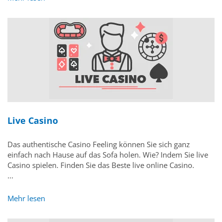
Live Casino
Das authentische Casino Feeling können Sie sich ganz
einfach nach Hause auf das Sofa holen. Wie? Indem Sie live
Casino spielen. Finden Sie das Beste live online Casino.
...
Mehr lesen