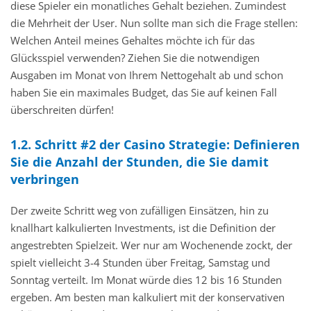
diese Spieler ein monatliches Gehalt beziehen. Zumindest
die Mehrheit der User. Nun sollte man sich die Frage stellen:
Welchen Anteil meines Gehaltes möchte ich für das
Glücksspiel verwenden? Ziehen Sie die notwendigen
Ausgaben im Monat von Ihrem Nettogehalt ab und schon
haben Sie ein maximales Budget, das Sie auf keinen Fall
überschreiten dürfen!
1.2. Schritt #2 der Casino Strategie: Definieren
Sie die Anzahl der Stunden, die Sie damit
verbringen
Der zweite Schritt weg von zufälligen Einsätzen, hin zu
knallhart kalkulierten Investments, ist die Definition der
angestrebten Spielzeit. Wer nur am Wochenende zockt, der
spielt vielleicht 3-4 Stunden über Freitag, Samstag und
Sonntag verteilt. Im Monat würde dies 12 bis 16 Stunden
ergeben. Am besten man kalkuliert mit der konservativen