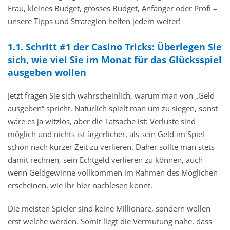
Frau, kleines Budget, grosses Budget, Anfänger oder Profi –
unsere Tipps und Strategien helfen jedem weiter!
1.1. Schritt #1 der Casino Tricks: Überlegen Sie
sich, wie viel Sie im Monat für das Glücksspiel
ausgeben wollen
Jetzt fragen Sie sich wahrscheinlich, warum man von „Geld
ausgeben“ spricht. Natürlich spielt man um zu siegen, sonst
wäre es ja witzlos, aber die Tatsache ist: Verluste sind
möglich und nichts ist ärgerlicher, als sein Geld im Spiel
schon nach kurzer Zeit zu verlieren. Daher sollte man stets
damit rechnen, sein Echtgeld verlieren zu können, auch
wenn Geldgewinne vollkommen im Rahmen des Möglichen
erscheinen, wie Ihr hier nachlesen könnt.
Die meisten Spieler sind keine Millionäre, sondern wollen
erst welche werden. Somit liegt die Vermutung nahe, dass