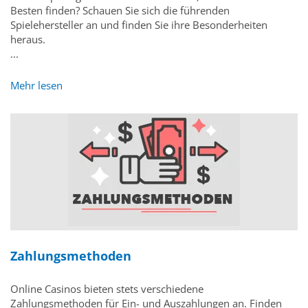
Besten finden? Schauen Sie sich die führenden
Spielehersteller an und finden Sie ihre Besonderheiten
heraus.
...
Mehr lesen
Zahlungsmethoden
Online Casinos bieten stets verschiedene
Zahlungsmethoden für Ein- und Auszahlungen an. Finden