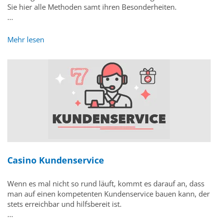
Sie hier alle Methoden samt ihren Besonderheiten.
...
Mehr lesen
Casino Kundenservice
Wenn es mal nicht so rund läuft, kommt es darauf an, dass
man auf einen kompetenten Kundenservice bauen kann, der
stets erreichbar und hilfsbereit ist.
...