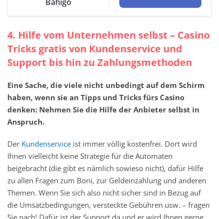
Bahigo
4. Hilfe vom Unternehmen selbst – Casino
Tricks gratis von Kundenservice und
Support bis hin zu Zahlungsmethoden
Eine Sache, die viele nicht unbedingt auf dem Schirm
haben, wenn sie an Tipps und Tricks fürs Casino
denken: Nehmen Sie die Hilfe der Anbieter selbst in
Anspruch.
Der
Kundenservice
ist immer völlig kostenfrei. Dort wird
Ihnen vielleicht keine Strategie für die Automaten
beigebracht (die gibt es nämlich sowieso nicht), dafür Hilfe
zu allen Fragen zum Boni, zur Geldeinzahlung und anderen
Themen. Wenn Sie sich also nicht sicher sind in Bezug auf
die Umsatzbedingungen, versteckte Gebühren usw. – fragen
Sie nach! Dafür ist der Support da und er wird Ihnen gerne