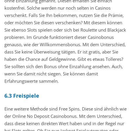
ohne Einzahlung genannt. Diesen erhalten Sie einfach
kostenfrei. Solche werden nur noch selten in Casinos
verschenkt. Falls Sie Ihn bekommen, nutzen Sie die Prämie,
oder möchten Sie diesen verschenken? Mit diesem können
Sie ebenso Slots spielen oder sich bei Roulette und Blackjack
probieren. Im Grunde funktioniert dieser Casinobonus
genauso, wie der Willkommensbonus. Mit dem Unterschied,
dass Sie keine Überweisung tätigen. Er ist gratis, aber Sie
haben die Chance auf Geldgewinne. Gibt es etwas Tolleres?
Sie sollten sich den Bonus ohne Einzahlung ansehen. Auch,
wenn Sie damit nicht siegen. Sie können damit
Erfahrungswerte sammeln.
6.3 Freispiele
Eine weitere Methode sind Free Spins. Diese sind ähnlich wie
der Online No Deposit Casinobonus. Mit dem Unterschied,
dass diese keinen direkten Wert haben und in der Regel nur
bei Slots gelten. Ob Sie nun Jackpot Spielautomaten oder