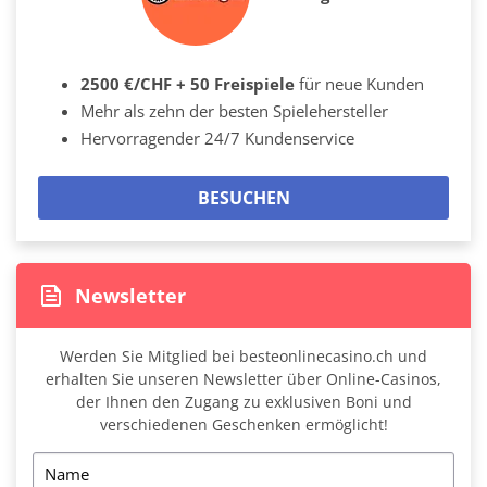
2500 €/CHF + 50 Freispiele
für neue Kunden
Mehr als zehn der besten Spielehersteller
Hervorragender 24/7 Kundenservice
BESUCHEN
Newsletter
Werden Sie Mitglied bei besteonlinecasino.ch und
erhalten Sie unseren Newsletter über Online-Casinos,
der Ihnen den Zugang zu exklusiven Boni und
verschiedenen Geschenken ermöglicht!