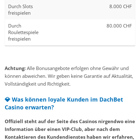
Durch Slots
8.000 CHF
freispielen
Durch
80.000 CHF
Roulettespiele
freispielen
Achtung:
Alle Bonusangebote erfolgen ohne Gewähr und
können abweichen. Wir geben keine Garantie auf Aktualität,
Vollständigkeit und Richtigkeit.
💎 Was können loyale Kunden im DachBet
Casino erwarten?
Offiziell steht auf der Seite des Casinos nirgendwo eine
Information über einen VIP-Club, aber nach dem
Kontaktieren des Kundendienstes haben wir erfahren,