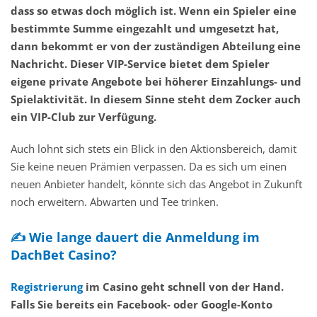
dass so etwas doch möglich ist. Wenn ein Spieler eine
bestimmte Summe eingezahlt und umgesetzt hat,
dann bekommt er von der zuständigen Abteilung eine
Nachricht. Dieser VIP-Service bietet dem Spieler
eigene private Angebote bei höherer Einzahlungs- und
Spielaktivität. In diesem Sinne steht dem Zocker auch
ein VIP-Club zur Verfügung.
Auch lohnt sich stets ein Blick in den Aktionsbereich, damit
Sie keine neuen Prämien verpassen. Da es sich um einen
neuen Anbieter handelt, könnte sich das Angebot in Zukunft
noch erweitern. Abwarten und Tee trinken.
✍️ Wie lange dauert die Anmeldung im
DachBet Casino?
Registrierung
im Casino geht schnell von der Hand.
Falls Sie bereits ein Facebook- oder Google-Konto