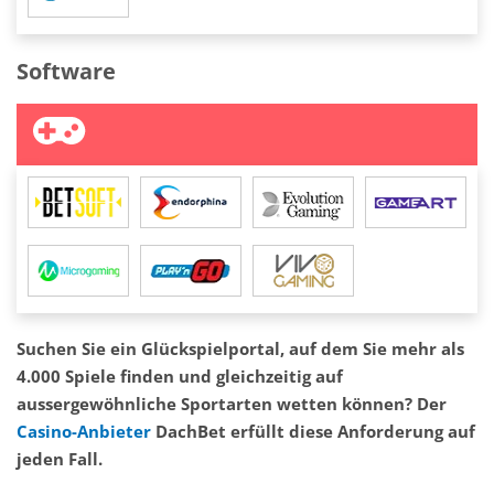
Software
Suchen Sie ein Glückspielportal, auf dem Sie mehr als
4.000 Spiele finden und gleichzeitig auf
aussergewöhnliche Sportarten wetten können? Der
Casino-Anbieter
DachBet erfüllt diese Anforderung auf
jeden Fall.