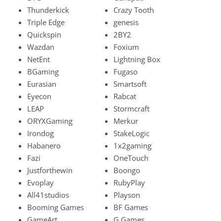
Thunderkick
Crazy Tooth
Triple Edge
genesis
Quickspin
2BY2
Wazdan
Foxium
NetEnt
Lightning Box
BGaming
Fugaso
Eurasian
Smartsoft
Eyecon
Rabcat
LEAP
Stormcraft
ORYXGaming
Merkur
Irondog
StakeLogic
Habanero
1x2gaming
Fazi
OneTouch
Justforthewin
Boongo
Evoplay
RubyPlay
All41studios
Playson
Booming Games
BF Games
GameArt
G.Games