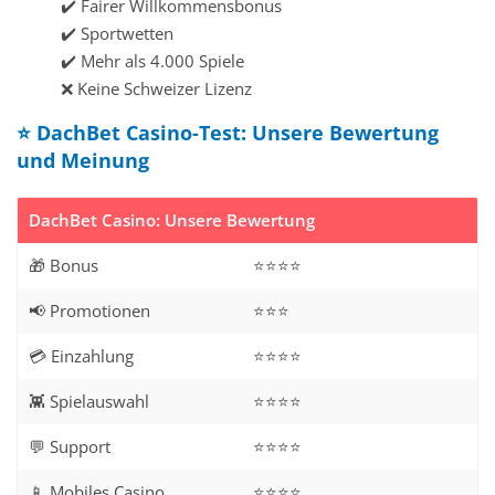
✔️ Fairer Willkommensbonus
✔️ Sportwetten
✔️ Mehr als 4.000 Spiele
❌ Keine Schweizer Lizenz
⭐ DachBet Casino-Test: Unsere Bewertung
und Meinung
DachBet Casino: Unsere Bewertung
🎁 Bonus
⭐⭐⭐⭐
📢 Promotionen
⭐⭐⭐
💳 Einzahlung
⭐⭐⭐⭐
👾 Spielauswahl
⭐⭐⭐⭐
💬 Support
⭐⭐⭐⭐
📱 Mobiles Casino
⭐⭐⭐⭐