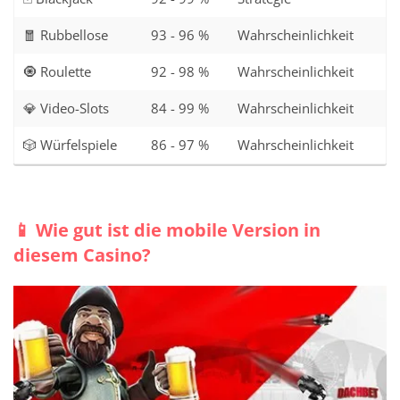
🧧 Rubbellose
93 - 96 %
Wahrscheinlichkeit
🧿 Roulette
92 - 98 %
Wahrscheinlichkeit
💎 Video-Slots
84 - 99 %
Wahrscheinlichkeit
🎲 Würfelspiele
86 - 97 %
Wahrscheinlichkeit
📱 Wie gut ist die mobile Version in
diesem Casino?