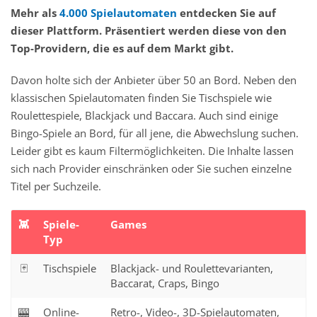
Mehr als
4.000 Spielautomaten
entdecken Sie auf
dieser Plattform. Präsentiert werden diese von den
Top-Providern, die es auf dem Markt gibt.
Davon holte sich der Anbieter über 50 an Bord. Neben den
klassischen Spielautomaten finden Sie Tischspiele wie
Roulettespiele, Blackjack und Baccara. Auch sind einige
Bingo-Spiele an Bord, für all jene, die Abwechslung suchen.
Leider gibt es kaum Filtermöglichkeiten. Die Inhalte lassen
sich nach Provider einschränken oder Sie suchen einzelne
Titel per Suchzeile.
👾
Spiele-
Games
Typ
🃏
Tischspiele
Blackjack- und Roulettevarianten,
Baccarat, Craps, Bingo
🎰
Online-
Retro-, Video-, 3D-Spielautomaten,