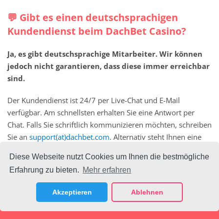
💬 Gibt es einen deutschsprachigen
Kundendienst beim DachBet Casino?
Ja, es gibt deutschsprachige Mitarbeiter. Wir können
jedoch nicht garantieren, dass diese immer erreichbar
sind.
Der Kundendienst ist 24/7 per Live-Chat und E-Mail
verfügbar. Am schnellsten erhalten Sie eine Antwort per
Chat. Falls Sie schriftlich kommunizieren möchten, schreiben
Sie an
support(at)dachbet.com
. Alternativ steht Ihnen eine
Hotline zur Verfügung. Beachten Sie, dass es sich um eine
Diese Webseite nutzt Cookies um Ihnen die bestmögliche
ausländische Telefonnummer handelt und Kosten für Sie
Erfahrung zu bieten.
Mehr erfahren
entstehen. Tel: + 44 7399 007302.
Akzeptieren
Ablehnen
JETZT SPIELEN
Kontakt
Verfügbarkeit
Antwortdauer