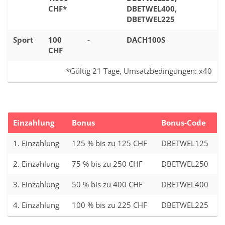
CHF*
DBETWEL400,
DBETWEL225
Sport
100
-
DACH100S
CHF
*Gültig 21 Tage, Umsatzbedingungen: x40
Einzahlung
Bonus
Bonus-Code
1. Einzahlung
125 % bis zu 125 CHF
DBETWEL125
2. Einzahlung
75 % bis zu 250 CHF
DBETWEL250
3. Einzahlung
50 % bis zu 400 CHF
DBETWEL400
4. Einzahlung
100 % bis zu 225 CHF
DBETWEL225