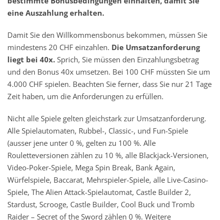
bestimmte Bonusbedingungen einhalten, damit Sie
eine Auszahlung erhalten.
Damit Sie den Willkommensbonus bekommen, müssen Sie
mindestens 20 CHF einzahlen.
Die Umsatzanforderung
liegt bei 40x.
Sprich, Sie müssen den Einzahlungsbetrag
und den Bonus 40x umsetzen. Bei 100 CHF müssten Sie um
4.000 CHF spielen. Beachten Sie ferner, dass Sie nur 21 Tage
Zeit haben, um die Anforderungen zu erfüllen.
Nicht alle Spiele gelten gleichstark zur Umsatzanforderung.
Alle Spielautomaten, Rubbel-, Classic-, und Fun-Spiele
(ausser jene unter 0 %, gelten zu 100 %. Alle
Rouletteversionen zählen zu 10 %, alle Blackjack-Versionen,
Video-Poker-Spiele, Mega Spin Break, Bank Again,
Würfelspiele, Baccarat, Mehrspieler-Spiele, alle Live-Casino-
Spiele, The Alien Attack-Spielautomat, Castle Builder 2,
Stardust, Scrooge, Castle Builder, Cool Buck und Tromb
Raider – Secret of the Sword zählen 0 %. Weitere