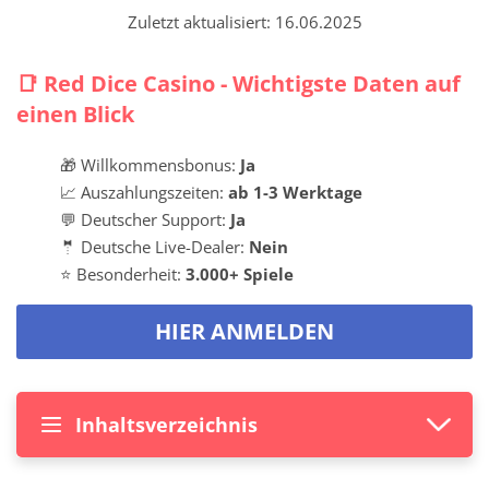
Zuletzt aktualisiert: 16.06.2025
📑 Red Dice Casino - Wichtigste Daten auf
einen Blick
🎁 Willkommensbonus:
Ja
📈 Auszahlungszeiten:
ab 1-3 Werktage
💬 Deutscher Support:
Ja
🤵‍ Deutsche Live-Dealer:
Nein
⭐ Besonderheit:
3.000+ Spiele
HIER ANMELDEN
Inhaltsverzeichnis