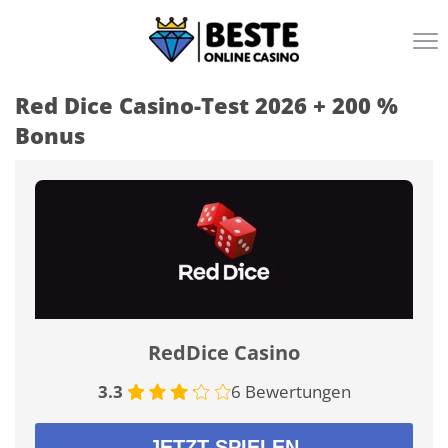
Home
Red Dice Casino-Test 2026 + 200 %
Bonus
Top Casinos
Casino Bonus
Casino Tipps
Casino Spiele
Gratis Spiele
RedDice Casino
Sportwetten
3.3
6 Bewertungen
News
JETZT SPIELEN