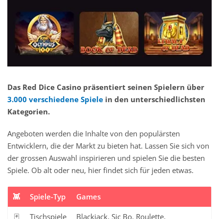
Das Red Dice Casino präsentiert seinen Spielern über
3.000 verschiedene Spiele
in den unterschiedlichsten
Kategorien.
Angeboten werden die Inhalte von den populärsten
Entwicklern, die der Markt zu bieten hat. Lassen Sie sich von
der grossen Auswahl inspirieren und spielen Sie die besten
Spiele. Ob alt oder neu, hier findet sich für jeden etwas.
👾
Spiele-Typ
Games
🃏
Tischspiele
Blackjack, Sic Bo, Roulette,