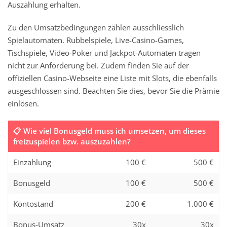
Auszahlung erhalten.
Zu den Umsatzbedingungen zählen ausschliesslich
Spielautomaten. Rubbelspiele, Live-Casino-Games,
Tischspiele, Video-Poker und Jackpot-Automaten tragen
nicht zur Anforderung bei. Zudem finden Sie auf der
offiziellen Casino-Webseite eine Liste mit Slots, die ebenfalls
ausgeschlossen sind. Beachten Sie dies, bevor Sie die Prämie
einlösen.
📋 Wie viel Bonusgeld muss ich umsetzen, um dieses
freizuspielen bzw. auszuzahlen?
Einzahlung
100 €
500 €
Bonusgeld
100 €
500 €
Kontostand
200 €
1.000 €
Bonus-Umsatz
30x
30x