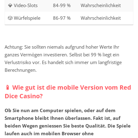
💎 Video-Slots
84-99 %
Wahrscheinlichkeit
🎲 Würfelspiele
86-97 %
Wahrscheinlichkeit
Achtung: Sie sollten niemals aufgrund hoher Werte Ihr
ganzes Vermögen investieren. Selbst bei 99 % liegt ein
Verlustrisiko vor. Es handelt sich immer um langfristige
Berechnungen.
📱 Wie gut ist die mobile Version vom Red
Dice Casino?
Ob Sie nun am Computer spielen, oder auf dem
Smartphone bleibt Ihnen überlassen. Fakt ist, auf
beiden Wegen geniessen Sie beste Qualität. Die Spiele
laufen auch im mobilen Browser ohne