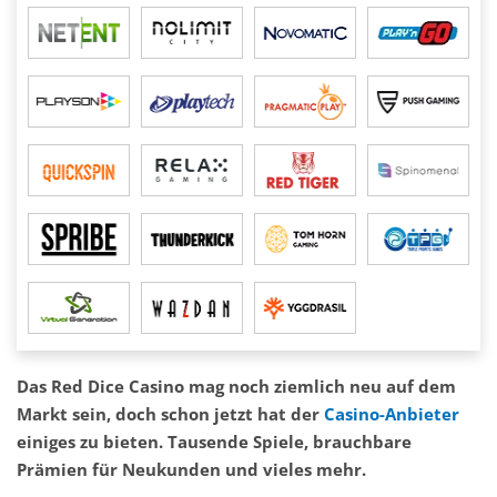
Das Red Dice Casino mag noch ziemlich neu auf dem
Markt sein, doch schon jetzt hat der
Casino-Anbieter
einiges zu bieten. Tausende Spiele, brauchbare
Prämien für Neukunden und vieles mehr.