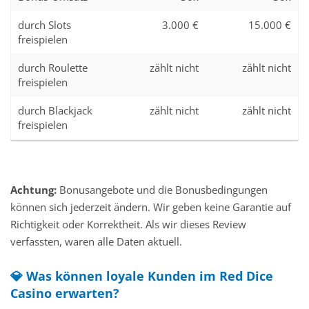
durch Slots
3.000 €
15.000 €
freispielen
durch Roulette
zählt nicht
zählt nicht
freispielen
durch Blackjack
zählt nicht
zählt nicht
freispielen
Achtung:
Bonusangebote und die Bonusbedingungen
können sich jederzeit ändern. Wir geben keine Garantie auf
Richtigkeit oder Korrektheit. Als wir dieses Review
verfassten, waren alle Daten aktuell.
💎 Was können loyale Kunden im Red Dice
Casino erwarten?