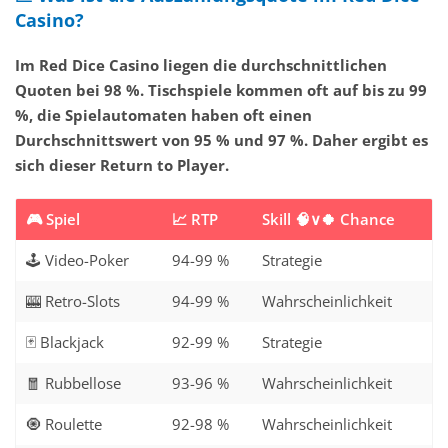
Casino?
Im Red Dice Casino liegen die durchschnittlichen
Quoten bei 98 %. Tischspiele kommen oft auf bis zu 99
%, die Spielautomaten haben oft einen
Durchschnittswert von 95 % und 97 %. Daher ergibt es
sich dieser Return to Player.
🎮 Spiel
📈 RTP
Skill 🧠∨🍀 Chance
🕹️ Video-Poker
94-99 %
Strategie
🎰 Retro-Slots
94-99 %
Wahrscheinlichkeit
🃏 Blackjack
92-99 %
Strategie
🧧 Rubbellose
93-96 %
Wahrscheinlichkeit
🧿 Roulette
92-98 %
Wahrscheinlichkeit