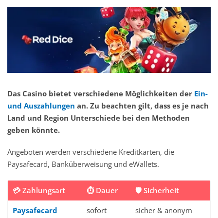
Das Casino bietet verschiedene Möglichkeiten der
Ein-
und Auszahlungen
an. Zu beachten gilt, dass es je nach
Land und Region Unterschiede bei den Methoden
geben könnte.
Angeboten werden verschiedene Kreditkarten, die
Paysafecard, Banküberweisung und eWallets.
💳 Zahlungsart
⏱️ Dauer
🛡️ Sicherheit
Paysafecard
sofort
sicher & anonym