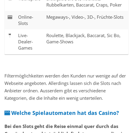
Rubbelkarten, Baccarat, Craps, Poker
🎰
Online-
Megaways-, Video-, 3D-, Früchte-Slots
Slots
🤵
Live-
Roulette, Blackjack, Baccarat, Sic Bo,
Dealer-
Game-Shows
Games
Filtermöglichkeiten werden den Kunden nur wenige auf der
Webseite angeboten. Allerdings lassen sich die Slots nach
Anbieter ordnen. Ausserdem gibt es verschiedene
Kategorien, die die Inhalte ein wenig unterteilen.
🎰 Welche Spielautomaten hat das Casino?
Bei den Slots geht die Reise einmal quer durch das