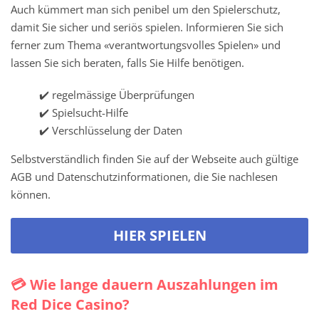
Auch kümmert man sich penibel um den Spielerschutz,
damit Sie sicher und seriös spielen. Informieren Sie sich
ferner zum Thema «verantwortungsvolles Spielen» und
lassen Sie sich beraten, falls Sie Hilfe benötigen.
✔️ regelmässige Überprüfungen
✔️ Spielsucht-Hilfe
✔️ Verschlüsselung der Daten
Selbstverständlich finden Sie auf der Webseite auch gültige
AGB und Datenschutzinformationen, die Sie nachlesen
können.
HIER SPIELEN
💳 Wie lange dauern Auszahlungen im
Red Dice Casino?