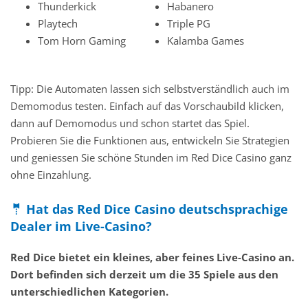
Thunderkick
Habanero
Playtech
Triple PG
Tom Horn Gaming
Kalamba Games
Tipp: Die Automaten lassen sich selbstverständlich auch im
Demomodus testen. Einfach auf das Vorschaubild klicken,
dann auf Demomodus und schon startet das Spiel.
Probieren Sie die Funktionen aus, entwickeln Sie Strategien
und geniessen Sie schöne Stunden im Red Dice Casino ganz
ohne Einzahlung.
🤵‍ Hat das Red Dice Casino deutschsprachige
Dealer im Live-Casino?
Red Dice bietet ein kleines, aber feines Live-Casino an.
Dort befinden sich derzeit um die 35 Spiele aus den
unterschiedlichen Kategorien.