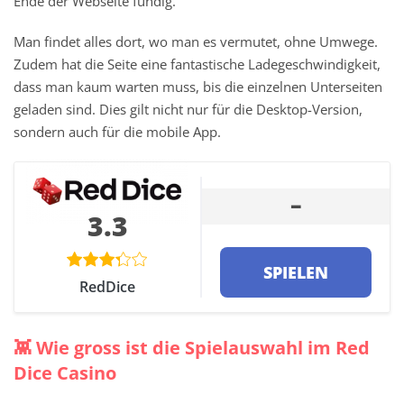
Ende der Webseite fündig.
Man findet alles dort, wo man es vermutet, ohne Umwege.
Zudem hat die Seite eine fantastische Ladegeschwindigkeit,
dass man kaum warten muss, bis die einzelnen Unterseiten
geladen sind. Dies gilt nicht nur für die Desktop-Version,
sondern auch für die mobile App.
–
3.3
SPIELEN
RedDice
👾 Wie gross ist die Spielauswahl im Red
Dice Casino