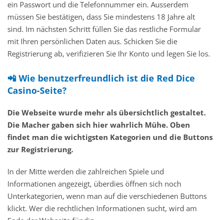
ein Passwort und die Telefonnummer ein. Ausserdem
müssen Sie bestätigen, dass Sie mindestens 18 Jahre alt
sind. Im nächsten Schritt füllen Sie das restliche Formular
mit Ihren persönlichen Daten aus. Schicken Sie die
Registrierung ab, verifizieren Sie Ihr Konto und legen Sie los.
📲 Wie benutzerfreundlich ist die Red Dice
Casino-Seite?
Die Webseite wurde mehr als übersichtlich gestaltet.
Die Macher gaben sich hier wahrlich Mühe. Oben
findet man die wichtigsten Kategorien und die Buttons
zur Registrierung.
In der Mitte werden die zahlreichen Spiele und
Informationen angezeigt, überdies öffnen sich noch
Unterkategorien, wenn man auf die verschiedenen Buttons
klickt. Wer die rechtlichen Informationen sucht, wird am