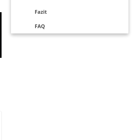
Fazit
FAQ