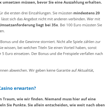
35x umsetzen müssen, bevor Sie eine Auszahlung erhalten.
ür die ersten drei Einzahlungen. Sie müssten
mindestens 20
lässt sich das Angebot nicht mit anderen verbinden. Wer mit
Umsatzanforderung liegt bei 35x
. Bei 100 Euro müssten Sie
en.
Bonus und die Gewinne storniert. Nicht alle Spiele zählen zur
 wissen, bei welchen Titeln Sie einen Vorteil haben, sonst
5 Euro einsetzen. Der Bonus und die Freispiele verfallen nach
nen abweichen. Wir geben keine Garantie auf Aktualität,
Casino erwarten?
n Traum, wie wir finden. Niemand muss hier auf eine
n Sie Punkte. Sie allein entscheiden, wie weit nach oben