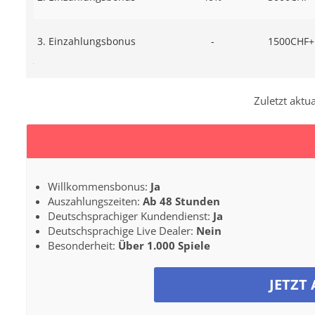
Umsatzbedingungen:
35 x bonus
Bonus verfügbar bei:
Spielautomaten
3. Einzahlungsbonus
-
1500CHF
+
Bonus auszahlbar:
Ja
Umsatzbedingungen:
35 x bonus
Bonuscode:
-
Bonus verfügbar bei:
Spielautomaten
Bonus auszahlbar:
Ja
Hinweis:
50 Freispiele für alle NetEnt Sp
Zuletzt aktu
Umsatzbedingungen:
35 x bonus
Bonuscode:
-
Bonus auszahlbar:
Ja
Dream Vegas Casino - Wichtigste Daten a
Hinweis:
30 Freipsiele für alle NetEnt Sp
Bonuscode:
-
Hinweis:
40 Freispiele für alle NetEnt Sp
Willkommensbonus:
Ja
Auszahlungszeiten:
Ab 48 Stunden
Deutschsprachiger Kundendienst:
Ja
Deutschsprachige Live Dealer:
Nein
Besonderheit:
Über 1.000 Spiele
JETZT