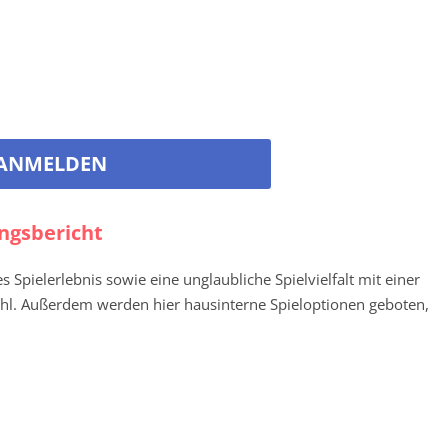
 ANMELDEN
ngsbericht
 Spielerlebnis sowie eine unglaubliche Spielvielfalt mit einer
hl. Außerdem werden hier hausinterne Spieloptionen geboten,