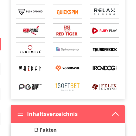
Inhaltsverzeichnis
📑 Fakten