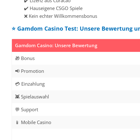
✔️ Lizenz aus Curacao
✔️ Hauseigene CSGO Spiele
❌ Kein echter Willkommensbonus
⭐ Gamdom Casino Test: Unsere Bewertung u
Gamdom Casino: Unsere Bewertung
🎁 Bonus
📢 Promotion
💳 Einzahlung
👾 Spielauswahl
💬 Support
📱 Mobile Casino