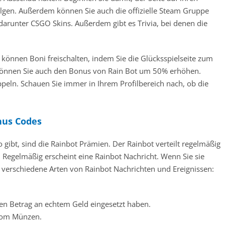
folgen. Außerdem können Sie auch die offizielle Steam Gruppe
darunter CSGO Skins. Außerdem gibt es Trivia, bei denen die
e können Boni freischalten, indem Sie die Glücksspielseite zum
können Sie auch den Bonus von Rain Bot um 50% erhöhen.
eln. Schauen Sie immer in Ihrem Profilbereich nach, ob die
us Codes
gibt, sind die Rainbot Prämien. Der Rainbot verteilt regelmäßig
n. Regelmäßig erscheint eine Rainbot Nachricht. Wenn Sie sie
bt verschiedene Arten von Rainbot Nachrichten und Ereignissen:
en Betrag an echtem Geld eingesetzt haben.
dom Münzen.