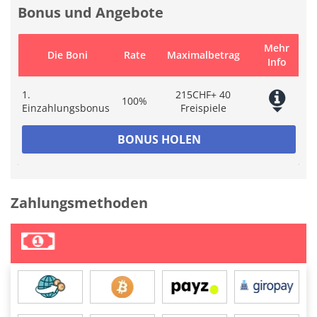
Bonus und Angebote
Mehr
Die Boni
Rate
Maximalbetrag
Info
1.
215CHF
+ 40
100%
Einzahlungsbonus
Freispiele
BONUS HOLEN
Bonus verfügbar bei:
Spielautomaten
Umsatzbedingungen:
50 x bonus
Bonus auszahlbar:
Ja
Zahlungsmethoden
Bonuscode:
-