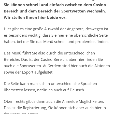
Sie können schnell und einfach zwischen dem Casino
Bereich und dem Bereich der Sportwetten wechseln.
Wir stellen Ihnen hier beide vor.
Hier gibt es eine große Auswahl der Angebote, deswegen ist
es besonders wichtig, dass Sie hier eine übersichtliche Seite
haben, bei der Sie das Menü schnell und problemlos finden.
Das Menü führt Sie also durch die unterschiedlichen
Bereiche. Das ist der Casino Bereich, aber hier finden Sie
auch die Sportwetten. Außerdem sind hier auch die Aktionen
sowie der ESport aufgelistet.
Die Seite kann man sich in unterschiedliche Sprachen
übersetzen lassen, natürlich auch auf Deutsch.
Oben rechts gibt’s dann auch die Anmelde Möglichkeiten.
Das ist die Registrierung, Sie können sich aber auch hier in
Ihr Konto einloggen.