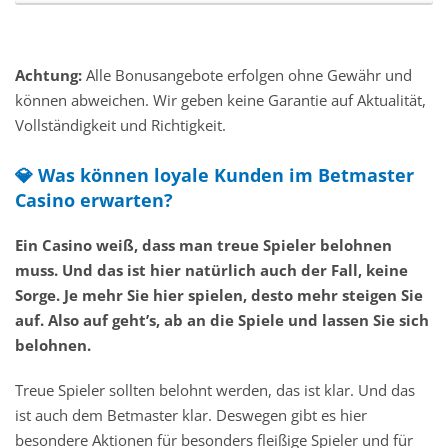
Achtung:
Alle Bonusangebote erfolgen ohne Gewähr und
können abweichen. Wir geben keine Garantie auf Aktualität,
Vollständigkeit und Richtigkeit.
💎 Was können loyale Kunden im Betmaster
Casino erwarten?
Ein Casino weiß, dass man treue Spieler belohnen
muss. Und das ist hier natürlich auch der Fall, keine
Sorge. Je mehr Sie hier spielen, desto mehr steigen Sie
auf. Also auf geht’s, ab an die Spiele und lassen Sie sich
belohnen.
Treue Spieler sollten belohnt werden, das ist klar. Und das
ist auch dem Betmaster klar. Deswegen gibt es hier
besondere Aktionen für besonders fleißige Spieler und für