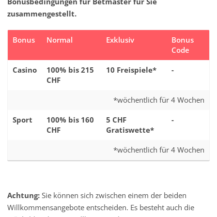
Bonusbedingungen für Betmaster für Sie
zusammengestellt.
Bonus
Normal
Exklusiv
Bonus
Code
Casino
100% bis 215
10 Freispiele*
-
CHF
*wöchentlich für 4 Wochen
Sport
100% bis 160
5 CHF
-
CHF
Gratiswette*
*wöchentlich für 4 Wochen
Achtung:
Sie können sich zwischen einem der beiden
Willkommensangebote entscheiden. Es besteht auch die