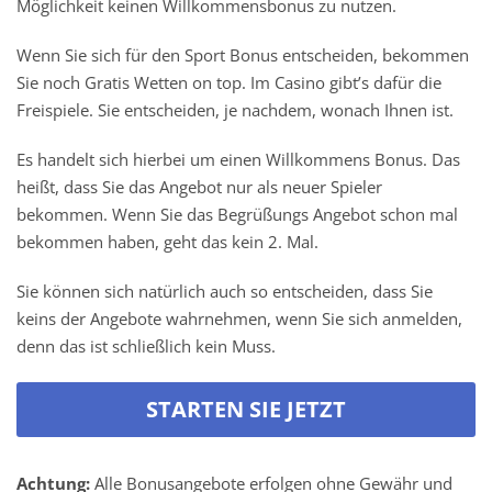
Möglichkeit keinen Willkommensbonus zu nutzen.
Wenn Sie sich für den Sport Bonus entscheiden, bekommen
Sie noch Gratis Wetten on top. Im Casino gibt’s dafür die
Freispiele. Sie entscheiden, je nachdem, wonach Ihnen ist.
Es handelt sich hierbei um einen Willkommens Bonus. Das
heißt, dass Sie das Angebot nur als neuer Spieler
bekommen. Wenn Sie das Begrüßungs Angebot schon mal
bekommen haben, geht das kein 2. Mal.
Sie können sich natürlich auch so entscheiden, dass Sie
keins der Angebote wahrnehmen, wenn Sie sich anmelden,
denn das ist schließlich kein Muss.
STARTEN SIE JETZT
Achtung:
Alle Bonusangebote erfolgen ohne Gewähr und