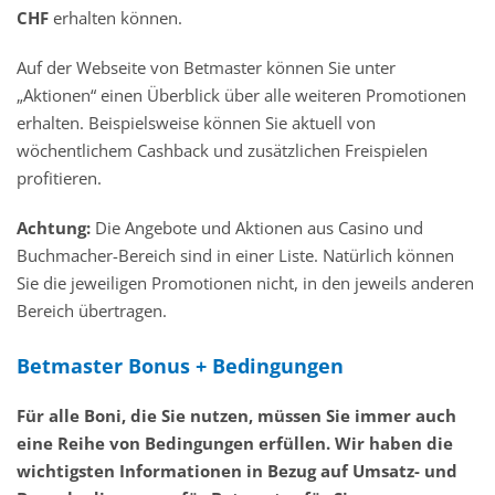
CHF
erhalten können.
Auf der Webseite von Betmaster können Sie unter
„Aktionen“ einen Überblick über alle weiteren Promotionen
erhalten. Beispielsweise können Sie aktuell von
wöchentlichem Cashback und zusätzlichen Freispielen
profitieren.
Achtung:
Die Angebote und Aktionen aus Casino und
Buchmacher-Bereich sind in einer Liste. Natürlich können
Sie die jeweiligen Promotionen nicht, in den jeweils anderen
Bereich übertragen.
Betmaster Bonus + Bedingungen
Für alle Boni, die Sie nutzen, müssen Sie immer auch
eine Reihe von Bedingungen erfüllen. Wir haben die
wichtigsten Informationen in Bezug auf Umsatz- und