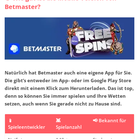
Betmaster?
Natürlich hat Betmaster auch eine eigene App für Sie.
Die gibt’s entweder im App- oder im Google Play Store
direkt mit einem Klick zum Herunterladen. Das ist top,
denn so können Sie immer spielen und Ihre Wetten
setzen, auch wenn Sie gerade nicht zu Hause sind.
📱
👾
📢 Bekannt für
Spieleentwickler
Spielanzahl