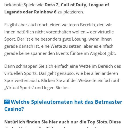
bekannte Spiele wie
Dota 2, Call of Duty, League of
Legends oder Rainbow 6
zu platzieren.
Es gibt aber auch noch einen weiteren Bereich, den wir
Ihnen natürlich nicht vorenthalten wollen – der virtuelle
Sport. Der ist eine besonders gute Lösung, wenn Ihnen
gerade danach ist, eine Wette zu setzen, aber es einfach
gerade keine spannenden Events für Sie im Angebot gibt.
Dann schnappen Sie sich einfach eine Wette im Bereich des
virtuellen Sports. Das geht genauso, wie bei allen anderen
Sportwetten auch. Klicken Sie auf der Webseite einfach auf
„Virtual Sports“ und legen Sie los.
🎰 Welche Spielautomaten hat das Betmaster
Casino?
Natürlich finden Sie hier auch nur die Top Slots. Diese