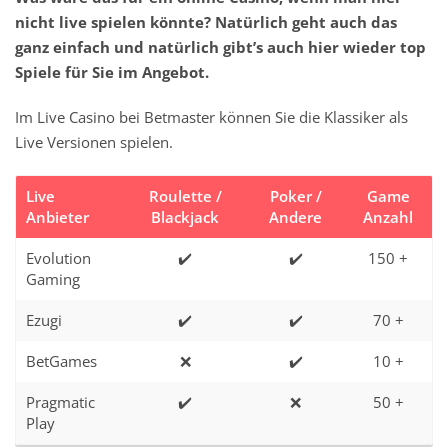
nicht live spielen könnte? Natürlich geht auch das
ganz einfach und natürlich gibt’s auch hier wieder top
Spiele für Sie im Angebot.
Im Live Casino bei Betmaster können Sie die Klassiker als
Live Versionen spielen.
Live
Roulette /
Poker /
Game
Anbieter
Blackjack
Andere
Anzahl
Evolution
✔️
✔️
150 +
Gaming
Ezugi
✔️
✔️
70 +
BetGames
❌
✔️
10 +
Pragmatic
✔️
❌
50 +
Play