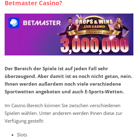
Betmaster Casino?
Der Bereich der Spiele ist auf jeden Fall sehr
überzeugend. Aber damit ist es noch nicht getan, nein.
Ihnen werden außerdem noch viele verschiedene
Sportwetten angeboten und auch E-Sports-Wetten.
Im Casino-Bereich können Sie zwischen verschiedenen
Spielen wählen. Unter anderem werden Ihnen diese zur
Verfügung gestellt:
Slots