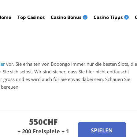
Home
Top Casinos
Casino Bonus
Casino Tipps
ler
vor. Sie erhalten von Booongo immer nur die besten Slots, die
ie sich selbst. Wir sind sicher, dass Sie hier nicht enttäuscht
 gross und es wird auch für Sie etwas dabei sein. Schauen Sie
t bereuen.
550CHF
SPIELEN
+ 200 Freispiele + 1