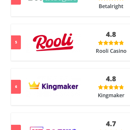
Betalright
4.8
5
Rooli Casino
4.8
6
Kingmaker
4.7