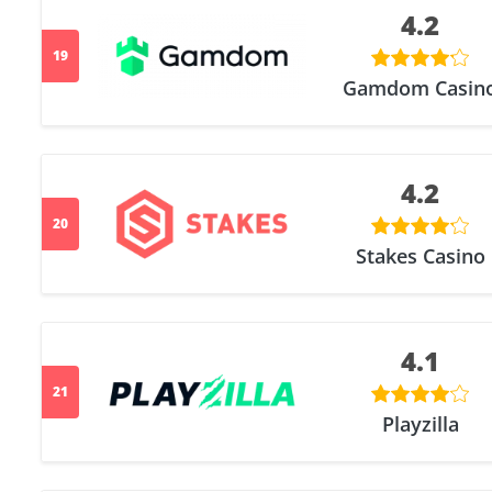
4.2
19
Gamdom Casin
4.2
20
Stakes Casino
4.1
21
Playzilla