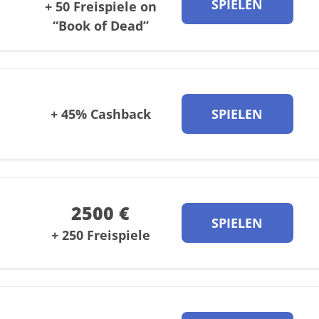
SPIELEN
+ 50 Freispiele on
“Book of Dead”
+ 45% Cashback
SPIELEN
2500 €
SPIELEN
+ 250 Freispiele