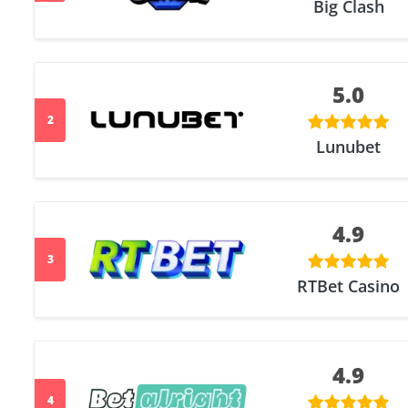
Big Clash
5.0
2
Lunubet
4.9
3
RTBet Casino
4.9
4