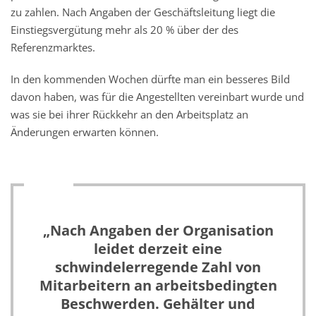
zu zahlen. Nach Angaben der Geschäftsleitung liegt die
Einstiegsvergütung mehr als 20 % über der des
Referenzmarktes.
In den kommenden Wochen dürfte man ein besseres Bild
davon haben, was für die Angestellten vereinbart wurde und
was sie bei ihrer Rückkehr an den Arbeitsplatz an
Änderungen erwarten können.
„Nach Angaben der Organisation
leidet derzeit eine
schwindelerregende Zahl von
Mitarbeitern an arbeitsbedingten
Beschwerden. Gehälter und