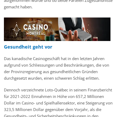
aufgenommen wurde und ob beide Parteien Zugeständnisse
gemacht haben.
Gesundheit geht vor
Das kanadische Casinogeschäft hat in den letzten Jahren
aufgrund von Schliessungen und Beschränkungen, die von
der Provinzregierung aus gesundheitlichen Gründen
durchgesetzt wurden, einen schweren Schlag erlitten.
Dennoch verzeichnete Loto-Québec in seinem Finanzbericht
für 2021-2022 Einnahmen in Höhe von 657,2 Millionen
Dollar im Casino- und Spielhallensektor, eine Steigerung von
323,5 Millionen Dollar gegenüber dem Vorjahr, als die
Gesundheits- und Sicherheitsbeschränkungen in den