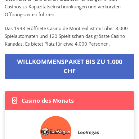
Casinos zu Kapazitätseinschränkungen und verkürzten
Öffnungszeiten führten.
Das 1993 eröffnete Casino de Montréal ist mit über 3.000
Spielautomaten und 120 Spieltischen das grösste Casino
Kanadas. Es bietet Platz für etwa 4.000 Personen.
WILLKOMMENSPAKET BIS ZU 1.000
CHF
Casino des Monats
LeoVegas