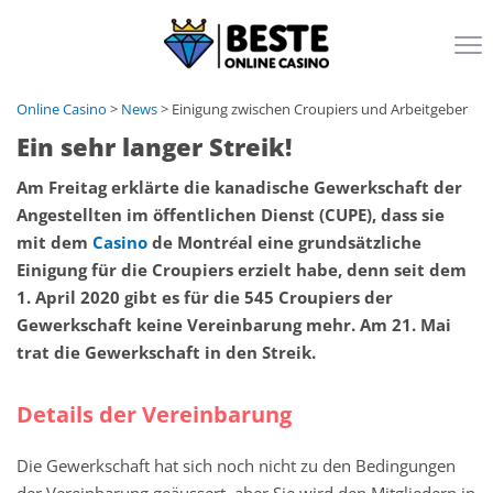
Home
Online Casino
News
Einigung zwischen Croupiers und Arbeitgeber
Ein sehr langer Streik!
Top Casinos
Am Freitag erklärte die kanadische Gewerkschaft der
Casino Bonus
Angestellten im öffentlichen Dienst (CUPE), dass sie
mit dem
Casino
de Montréal eine grundsätzliche
Casino Tipps
Einigung für die Croupiers erzielt habe, denn seit dem
Casino Spiele
1. April 2020 gibt es für die 545 Croupiers der
Gewerkschaft keine Vereinbarung mehr. Am 21. Mai
Gratis Spiele
trat die Gewerkschaft in den Streik.
Sportwetten
Details der Vereinbarung
News
Die Gewerkschaft hat sich noch nicht zu den Bedingungen