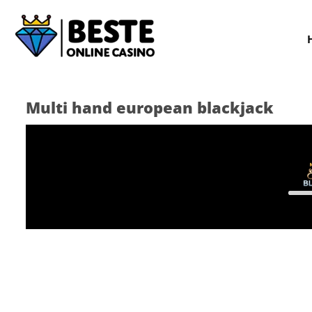
Multi hand european blackjack