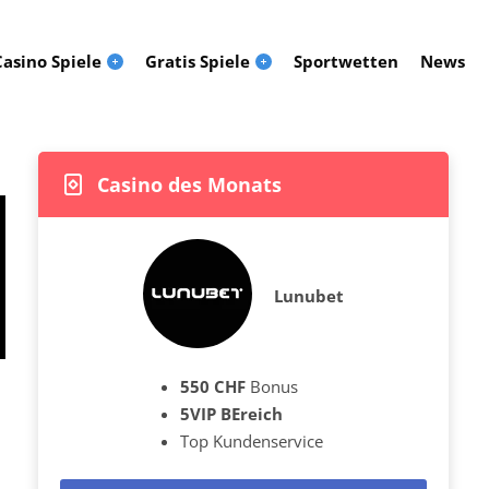
Casino Spiele
Gratis Spiele
Sportwetten
News
Casino des Monats
Lunubet
550 CHF
Bonus
5VIP BEreich
Top Kundenservice