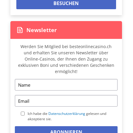
BESUCHEN
Newsletter
Werden Sie Mitglied bei besteonlinecasino.ch
und erhalten Sie unseren Newsletter über
Online-Casinos, der Ihnen den Zugang zu
exklusiven Boni und verschiedenen Geschenken
ermöglicht!
Ich habe die
Datenschutzerklärung
gelesen und
akzeptiere sie.