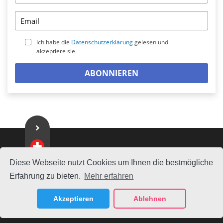
Ich habe die
Datenschutzerklärung
gelesen und
akzeptiere sie.
Diese Webseite nutzt Cookies um Ihnen die bestmögliche
Erfahrung zu bieten.
Mehr erfahren
Datenschutzrichtlinie
Site Map
Twitter
Akzeptieren
Ablehnen
© www.besteonlinecasino.ch 2026