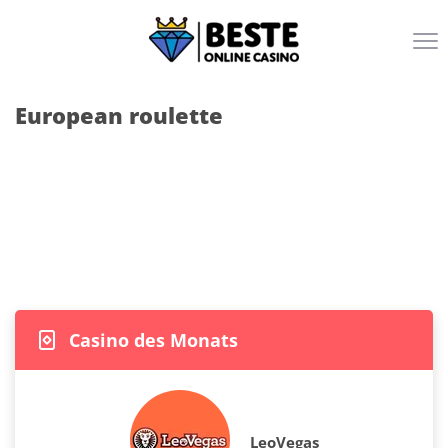
Home
European roulette
Top Casinos
Casino Bonus
Casino Tipps
Casino Spiele
Gratis Spiele
Casino des Monats
Sportwetten
News
LeoVegas