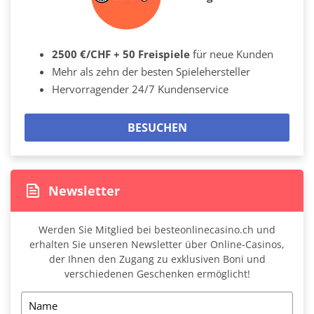
2500 €/CHF + 50 Freispiele
für neue Kunden
Mehr als zehn der besten Spielehersteller
Hervorragender 24/7 Kundenservice
BESUCHEN
Newsletter
Werden Sie Mitglied bei besteonlinecasino.ch und
erhalten Sie unseren Newsletter über Online-Casinos,
der Ihnen den Zugang zu exklusiven Boni und
verschiedenen Geschenken ermöglicht!