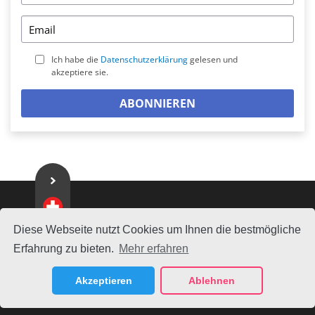
Ich habe die
Datenschutzerklärung
gelesen und
akzeptiere sie.
Diese Webseite nutzt Cookies um Ihnen die bestmögliche
Erfahrung zu bieten.
Mehr erfahren
Datenschutzrichtlinie
Site Map
Twitter
Akzeptieren
Ablehnen
© www.besteonlinecasino.ch 2026