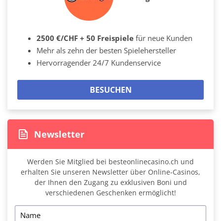
2500 €/CHF + 50 Freispiele
für neue Kunden
Mehr als zehn der besten Spielehersteller
Hervorragender 24/7 Kundenservice
BESUCHEN
Newsletter
Werden Sie Mitglied bei besteonlinecasino.ch und
erhalten Sie unseren Newsletter über Online-Casinos,
der Ihnen den Zugang zu exklusiven Boni und
verschiedenen Geschenken ermöglicht!