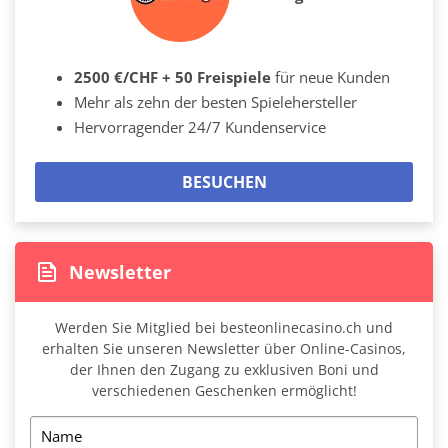
2500 €/CHF + 50 Freispiele
für neue Kunden
Mehr als zehn der besten Spielehersteller
Hervorragender 24/7 Kundenservice
BESUCHEN
Newsletter
Werden Sie Mitglied bei besteonlinecasino.ch und
erhalten Sie unseren Newsletter über Online-Casinos,
der Ihnen den Zugang zu exklusiven Boni und
verschiedenen Geschenken ermöglicht!