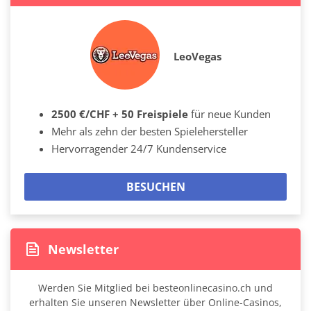
LeoVegas
2500 €/CHF + 50 Freispiele
für neue Kunden
Mehr als zehn der besten Spielehersteller
Hervorragender 24/7 Kundenservice
BESUCHEN
Newsletter
Werden Sie Mitglied bei besteonlinecasino.ch und
erhalten Sie unseren Newsletter über Online-Casinos,